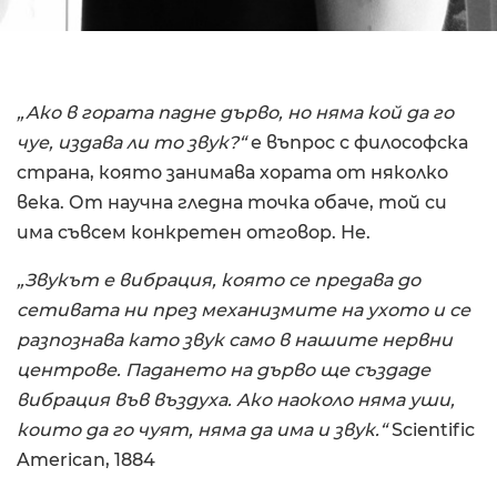
„Ако в гората падне дърво, но няма кой да го
чуе, издава ли то звук?“
е въпрос с философска
страна, която занимава хората от няколко
века. От научна гледна точка обаче, той си
има съвсем конкретен отговор. Не.
„Звукът е вибрация, която се предава до
сетивата ни през механизмите на ухото и се
разпознава като звук само в нашите нервни
центрове. Падането на дърво ще създаде
вибрация във въздуха. Ако наоколо няма уши,
които да го чуят, няма да има и звук.“
Scientific
American, 1884