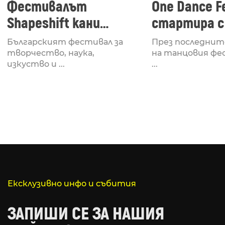
Фестивалът
One Dance Fe
Shapeshift кани
стартира с
Fabrizio Mammarella
Lucid, посв
Българският фестивал за
През последнит
за откриването си
рейв култу
творчество, наука,
на танцовия фе
изкуство и ...
...
Ексклузивно инфо и събития
ЗАПИШИ СЕ ЗА НАШИЯ