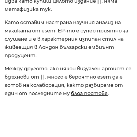
идва като купиш цялото издание
| |
, няма
метафизика тук.
Като оставим настрана научния анализ на
музиката от esem, EP-то е супер приятно за
слушане и е в характерния изпипан стил на
живеещия в Лондон български ембиънт
продуцент.
Между другото, ако някои визуален артист се
вдъхнови от
| |
, много е вероятно esem да е
готов на колаборация, както разбираме от
един от последните му
блог постове
.