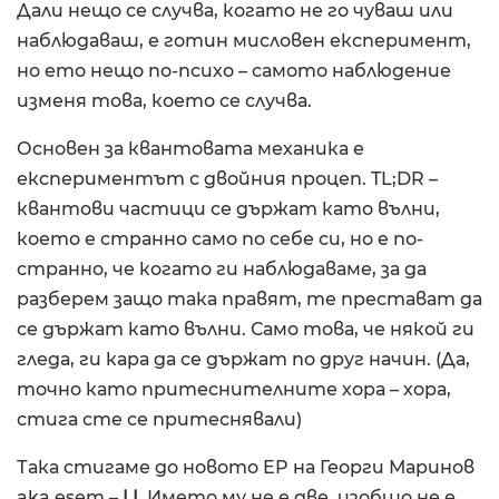
Дали нещо се случва, когато не го чуваш или
наблюдаваш, е готин мисловен експеримент,
но ето нещо по-психо – самото наблюдение
изменя това, което се случва.
Основен за квантовата механика е
експериментът с двойния процеп. TL;DR –
квантови частици се държат като вълни,
което е странно само по себе си, но е по-
странно, че когато ги наблюдаваме, за да
разберем защо така правят, те престават да
се държат като вълни. Само това, че някой ги
гледа, ги кара да се държат по друг начин. (Да,
точно като притеснителните хора – хора,
стига сте се притеснявали)
Така стигаме до новото EP на Георги Маринов
aka esem –
| |
. Името му не е две, изобщо не е