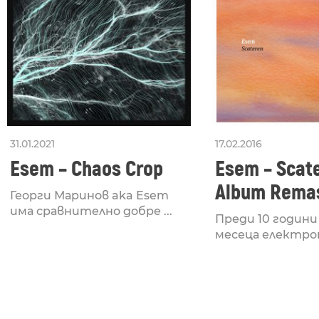
31.01.2021
17.02.2016
Esem – Chaos Crop
Esem – Scat
Album Rema
Георги Маринов aka Esem
има сравнително добре ...
Преди 10 години
месеца електрон