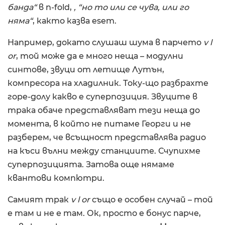
банда“
в n-fold,
, “но то или се чува, или го
няма“
, както казва esem.
Например, докато слушаш шума в парчето
v l
or
, той може да е много неща – модулни
синтове, звуци от летище Лутън,
компресора на хладилник. Току-що разбрахте
горе-долу какво е суперпозиция. Звуците в
трака обаче представляват тези неща до
момента, в който не питаме Георги и не
разберем, че всъщност представлява радио
на къси вълни между станциите. Счупихме
суперпозицията. Затова още нямаме
квантови компютри.
Самият трак
v l or
също е особен случай – той
е там и не е там. Ок, просто е бонус парче,