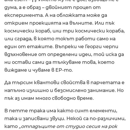
дума, а е образ – двойният процеп от
експеримента. А на обложката може да
открием проекцията на вълните. Или пък
космически кораб, или три космически кораба,
или сграда, в която токът работи само на
един от етажите. Въпреки че Георги черпи
вдъхновение от определени идеи, той иска да
ни остави сами да тълкуваме това, което
виждаме и чуваме в EP-то.
Да търсим квантови свойства в парчетата е
напълно излишно и безсмислено занимание. Но
пък аз имам много свободно време.
В петте трака има както синт елементи,
така и записвани звуци. Някой са по-различими,
като
„отпадъците от студио сесия на рок