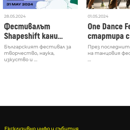
28.05.2024
01.05.2024
Фестивалът
One Dance Fe
Shapeshift кани
стартира с
Fabrizio Mammarella
Lucid, посв
Българският фестивал за
През последнит
за откриването си
рейв култу
творчество, наука,
на танцовия фе
изкуство и ...
...
Ексклузивно инфо и събития