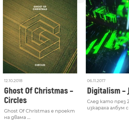
12.10.2018
06.11.2017
Ghost Of Christmas –
Digitalism – 
Circles
След като през 
изкараха албум с .
Ghost Of Christmas е проект
на двама ...