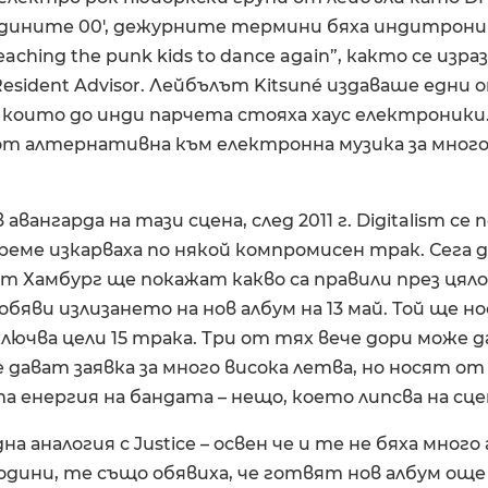
одините 00′, дежурните термини бяха индитроник
aching the punk kids to dance again”, както се изра
esident Advisor. Лейбълът Kitsuné издаваше едни
 които до инди парчета стояха хаус електроники
т алтернативна към електронна музика за много 
 авангарда на тази сцена, след 2011 г. Digitalism се
реме изкарваха по някой компромисен трак. Сега
т Хамбург ще покажат какво са правили през цял
обяви излизането на нов албум на 13 май. Той ще н
ключва цели 15 трака. Три от тях вече дори може д
дават заявка за много висока летва, но носят от
 енергия на бандата – нещо, което липсва на сце
на аналогия с Justice – освен че и те не бяха мног
дини, те също обявиха, че готвят нов албум още п