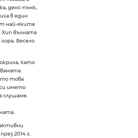
а, денс-пънк,
зиха в един
 от най-яките
. Хип вълната
хора. Весело
 покриха, като
 двамата
ото това
оси името
а слушаме.
ната.
о активни
рез 2014 г.