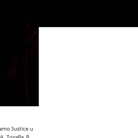
ато Justice и
. Тогава, в