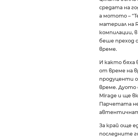
средата на г
а мотото – “Te
материал на R
компилации, в
беше преход о
време.
И както бяха в
от време на в
продуценти о
време. Дуото 
Mirage и ще в
Парчетата не 
автентичната
За край още ед
последните го