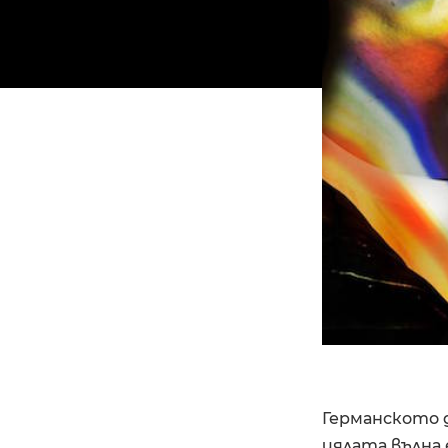
Германското ду
цялата вълна 