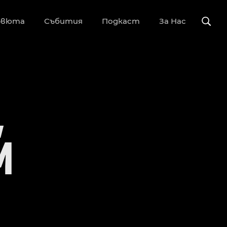
рвюта
Събития
Подкаст
За Нас
,
M