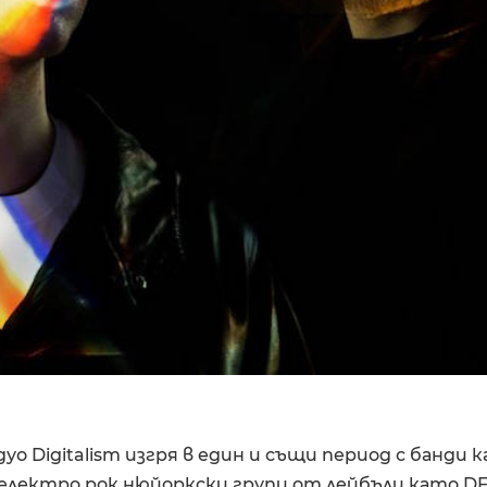
о Digitalism изгря в един и същи период с банди к
електро рок нюйоркски групи от лейбъли като DFA