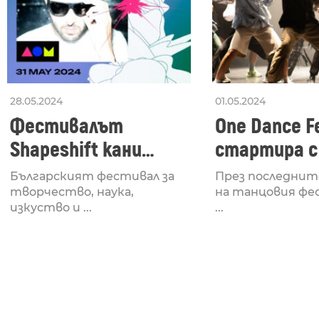
28.05.2024
01.05.2024
Фестивалът
One Dance Fe
Shapeshift кани
стартира с
Fabrizio Mammarella
Lucid, посв
Българският фестивал за
През последнит
за откриването си
рейв култу
творчество, наука,
на танцовия фе
изкуство и ...
...