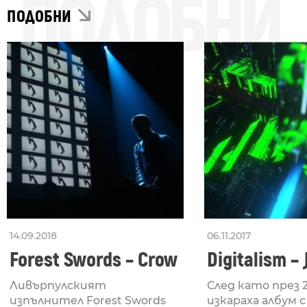
ПОДОБНИ
ПОДОБНИ
14.09.2018
06.11.2017
Forest Swords – Crow
Digitalism – 
Ливърпулският
След като през 
изпълнител Forest Swords
изкараха албум с .