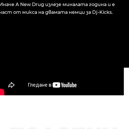
Иначе A New Drug излезе миналата година и е
част от микса на двамата немци за Dj-Kicks.