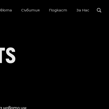
рвюта
Събития
Подкаст
За Нас
TS
ед новото им