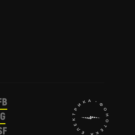
FB
IG
SF