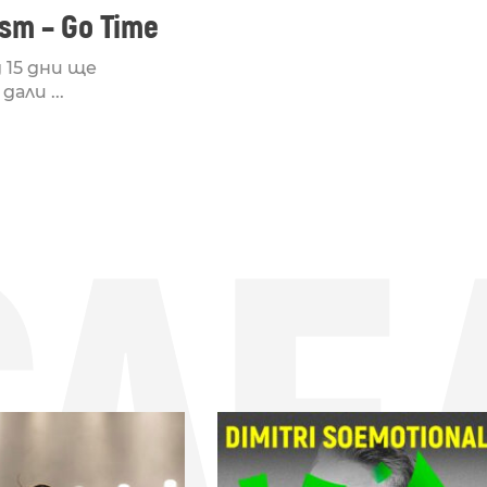
ism – Go Time
 15 дни ще
дали ...
СЛЕ