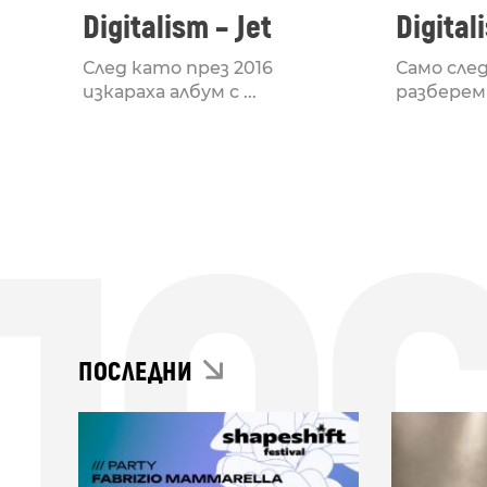
Digitalism – Jet
Digital
След като през 2016
Само след
изкараха албум с ...
разберем 
ПО
ПОСЛЕДНИ