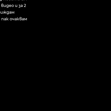
 видео и за 2
 виждам
 пак очаквам