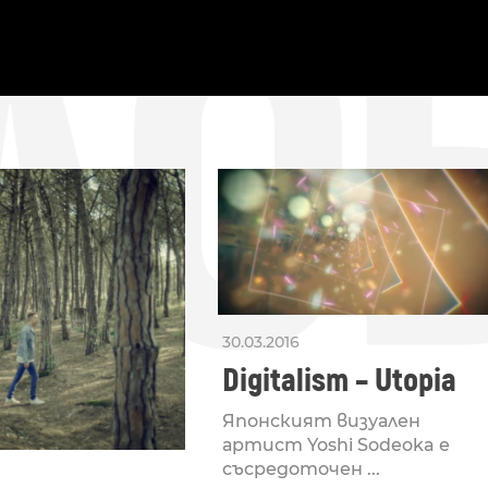
ДО
30.03.2016
Digitalism – Utopia
Японският визуален
артист Yoshi Sodeoka е
съсредоточен ...