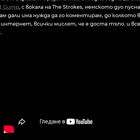
st Gump
, с вокала на The Strokes, немското дуо пусна
знам дали има нужда да го коментирам, до колкото
интернет, всички мислят, че е доста тъпо. и все
.