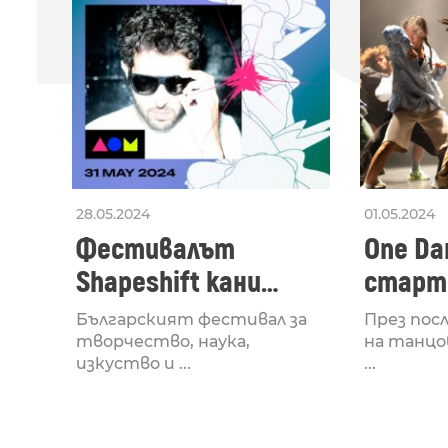
28.05.2024
01.05.2024
Фестивалът
One Dan
Shapeshift кани
старти
Fabrizio Mammarella
Lucid,
Българският фестивал за
През пос
за откриването си
рейв 
творчество, наука,
на танцо
изкуство и ...
...