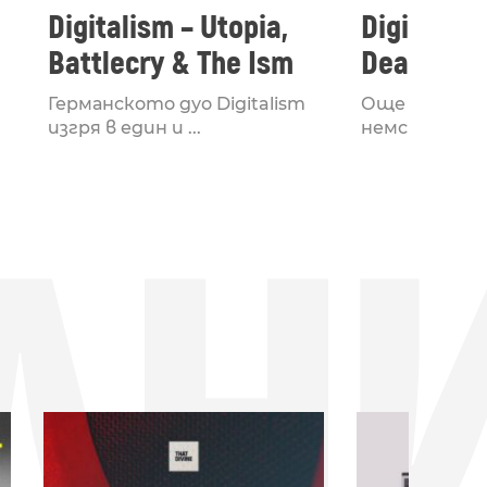
Digitalism – Utopia,
Digitalism
Battlecry & The Ism
Dead
Германското дуо Digitalism
Още едно но
изгря в един и ...
немското дуо 
ДН