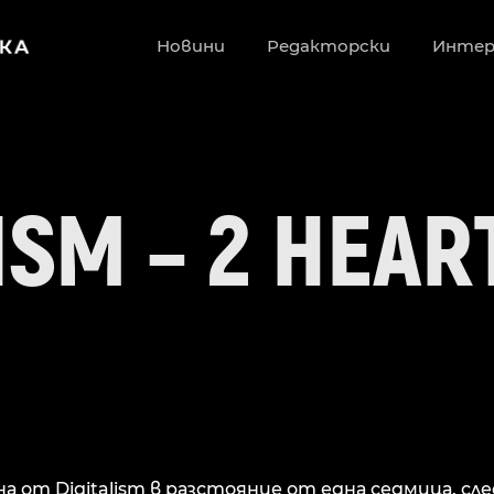
Новини
Редакторски
Инте
ISM – 2 HEAR
а от Digitalism в разстояние от една седмица. сл