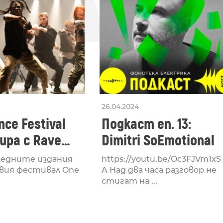
26.04.2024
ce Festival
Подкаст еп. 13:
ра с Rave
Dimitri SoEmotional
 посветен на
ледните издания
https://youtu.be/Oc3FJVm1xS
културата
вия фестивал One
A Над два часа разговор не
стигат на ...