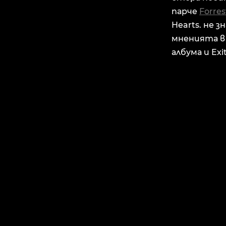
парче
Forre
Hearts. не 
мненията в 
албума и Exit