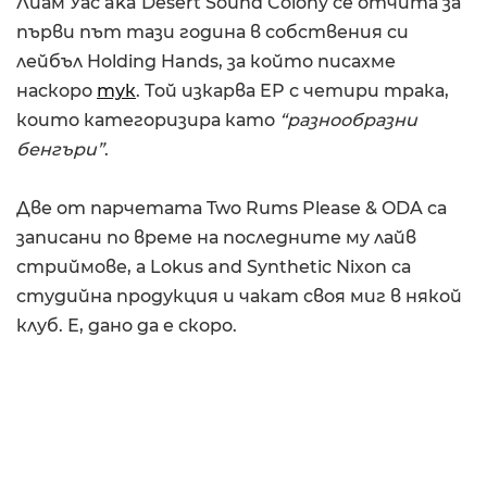
Лиам Уас aka Desert Sound Colony се отчита за
първи път тази година в собствения си
лейбъл Holding Hands, за който писахме
наскоро
тук
. Той изкарва EP с четири трака,
които категоризира като
“разнообразни
бенгъри”
.
Две от парчетата Two Rums Please & ODA са
записани по време на последните му лайв
стриймове, а Lokus and Synthetic Nixon са
студийна продукция и чакат своя миг в някой
клуб. Е, дано да е скоро.