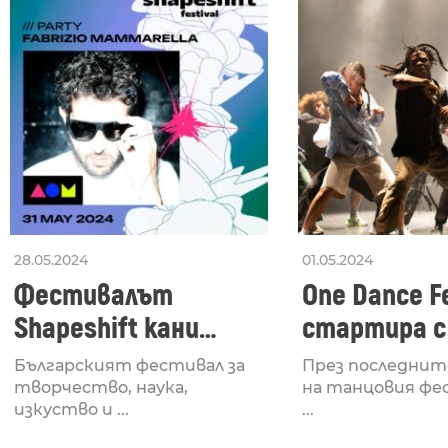
28.05.2024
01.05.2024
Фестивалът
One Dance Fe
Shapeshift кани
стартира с
Fabrizio Mammarella
Lucid, посв
Българският фестивал за
През последнит
за откриването си
рейв култу
творчество, наука,
на танцовия фе
изкуство и ...
...