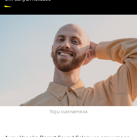
Този симпатяга