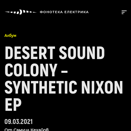
Албум
DESERT SOUND
COLONY –
SYNTHETIC NIXON
EP
09.03.2021
От
Самуил Кехайов