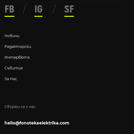
FB
/
IG
/
SF
Новини
Редакторски
Интервюта
Събития
За Нас
Свържи се с нас
hello@fonotekaelektrika.com