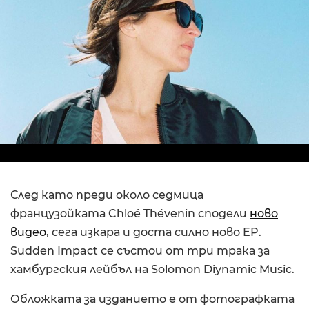
След като преди около седмица
французойката Chloé Thévenin сподели
ново
видео
, сега изкара и доста силно ново EP.
Sudden Impact се състои от три трака за
хамбургския лейбъл на Solomon Diynamic Music.
Обложката за изданието е от фотографката