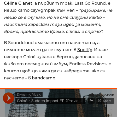
Céline Clanet
, а първият трак, Last Go Round, е
нещо като саундтрак към нея –
“разбираме, че
нещо се е случило, но не сме сигурни какво –
наистина харесвам тези идеи за момент,
време, прекъснато време, сякаш е спряло”
.
В Soundcloud има части от парчетата, а
пълните могат да се слушат в
Spotify
. Иначе
наскоро Chloé изкара и версии, записани на
живо от последния ѝ албум, Endless Revisions, с
които изобщо няма да си навредите, ако си
пуснете – в
bandcamp
.