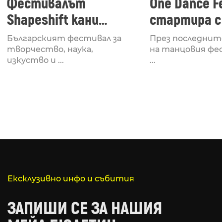
Фестивалът
One Dance Fe
Shapeshift кани
стартира с
Fabrizio Mammarella
Lucid, посв
Българският фестивал за
През последнит
за откриването си
рейв култу
творчество, наука,
на танцовия фе
изкуство и ...
...
Ексклузивно инфо и събития
ЗАПИШИ СЕ ЗА НАШИЯ