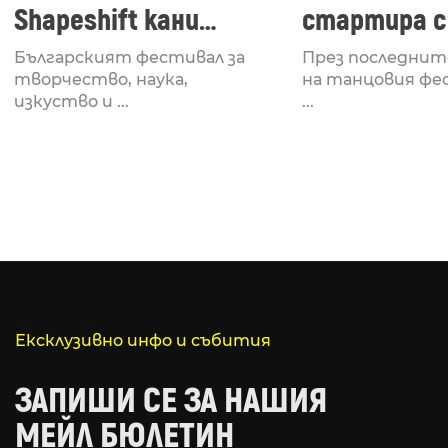
Shapeshift кани
стартира с
Fabrizio Mammarella
Lucid, посв
Българският фестивал за
През последнит
за откриването си
рейв култу
творчество, наука,
на танцовия фе
изкуство и ...
...
Ексклузивно инфо и събития
ЗАПИШИ СЕ ЗА НАШИЯ
МЕЙЛ БЮЛЕТИН