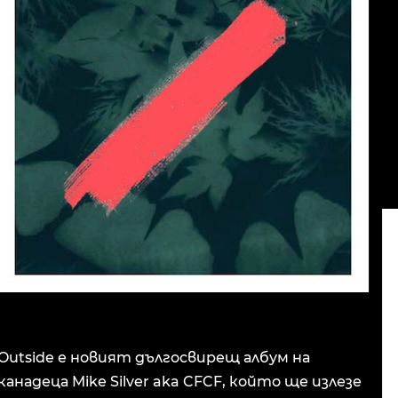
Outside е новият дългосвирещ албум на
канадеца Mike Silver aka CFCF, който ще излезе