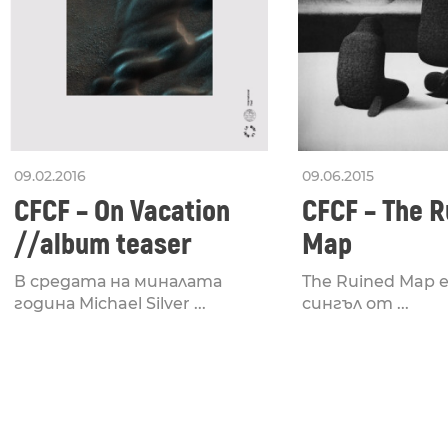
09.02.2016
09.06.2015
CFCF – On Vacation
CFCF – The R
//album teaser
Map
В средата на миналата
The Ruined Map 
година Michael Silver ...
сингъл от ...