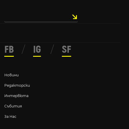
FB
/
IG
/
SF
Новини
Редакторски
Интервюта
Събития
За Нас