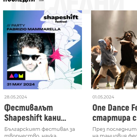
ПОСЛЕДНИ
28.05.2024
01.05.2024
Фестивалът
One Dance Fe
Shapeshift кани
стартира с
Fabrizio Mammarella
Lucid, посв
Българският фестивал за
През последнит
творчество, наука,
на танцовия фе