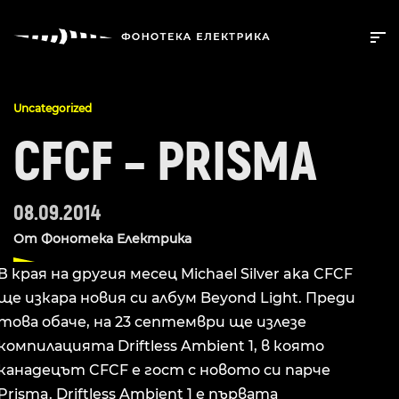
Uncategorized
CFCF – PRISMA
08.09.2014
От
Фонотека Електрика
В края на другия месец Michael Silver aka CFCF
ще изкара новия си албум Beyond Light. Преди
това обаче, на 23 септември ще излезе
компилацията Driftless Ambient 1, в която
канадецът CFCF е гост с новото си парче
Prisma. Driftless Ambient 1 е първата