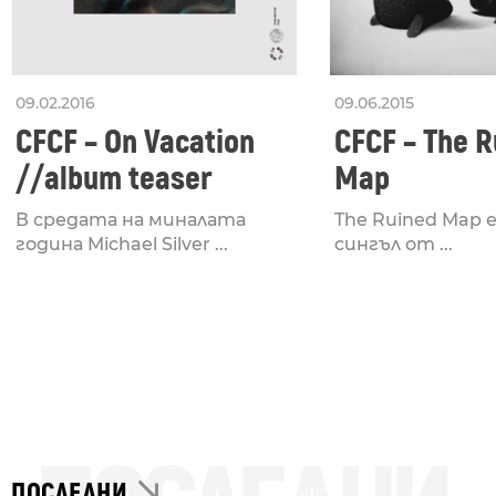
09.02.2016
09.06.2015
CFCF – On Vacation
CFCF – The R
//album teaser
Map
В средата на миналата
The Ruined Map 
година Michael Silver ...
сингъл от ...
ПОСЛЕДНИ