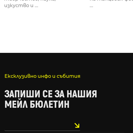
за откриването си
рейв култу
изкуство и ...
...
Ексклузивно инфо и събития
ЗАПИШИ СЕ ЗА НАШИЯ
МЕЙЛ БЮЛЕТИН