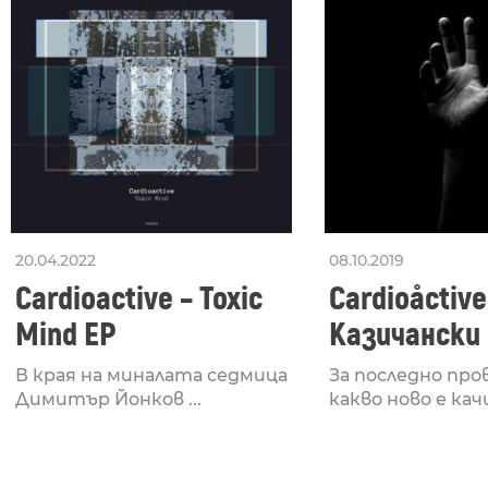
20.04.2022
08.10.2019
Cardioactive – Toxic
Cardioåctive
Mind EP
Казичански
В края на миналата седмица
За последно про
Димитър Йонков ...
какво ново е качил