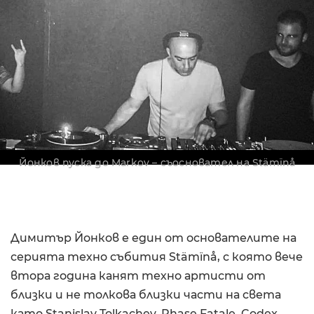
Йонков пуска до Markov – съосновател на Stämïnå
Димитър Йонков е един от основателите на
серията техно събития Stämïnå, с която вече
втора година канят техно артисти от
близки и не толкова близки части на света
като Stanislav Tolkachev, Phase Fatale, Codex