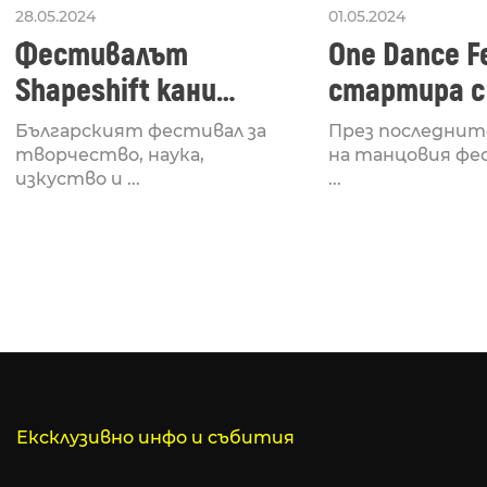
28.05.2024
01.05.2024
Фестивалът
One Dance Fe
Shapeshift кани
стартира с
Fabrizio Mammarella
Lucid, посв
Българският фестивал за
През последнит
за откриването си
рейв култу
творчество, наука,
на танцовия фе
изкуство и ...
...
Ексклузивно инфо и събития