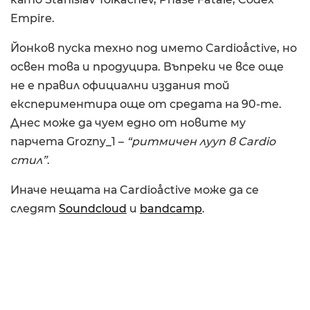
Empire.
Йонков пуска техно под името Cardioåctive, но
освен това и продуцира. Въпреки че все още
не е правил официални издания той
експериментира още от средата на 90-те.
Днес може да чуем едно от новите му
парчета Grozny_1 –
“ритмичен лууп в Cardio
стил”
.
Иначе нещата на Cardioåctive може да се
следят
Soundcloud
и
bandcamp
.