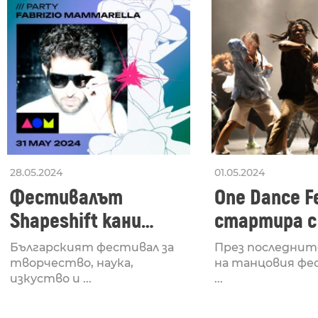
28.05.2024
01.05.2024
Фестивалът
One Dance Fe
Shapeshift кани
стартира с
Fabrizio Mammarella
Lucid, посв
Българският фестивал за
През последнит
за откриването си
рейв култу
творчество, наука,
на танцовия фе
изкуство и ...
...