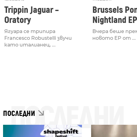
Trippin Jaguar –
Brussels Pon
Oratory
Nightland EP
Premiere Ph
Ягуара се трипира
Вчера беше пре
Francesco Robustelli звучи
новото EP от ...
като италианец, ...
ПОСЛЕДНИ
ПОСЛЕДНИ