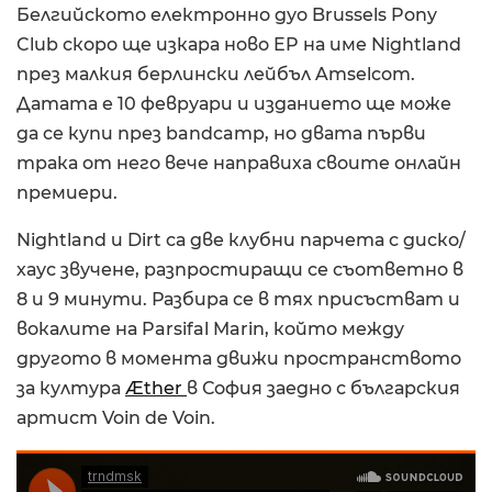
Белгийското електронно дуо Brussels Pony
Club скоро ще изкара ново EP на име Nightland
през малкия берлински лейбъл Amselcom.
Датата е 10 февруари и изданието ще може
да се купи през bandcamp, но двата първи
трака от него вече направиха своите онлайн
премиери.
Nightland и Dirt са две клубни парчета с диско/
хаус звучене, разпростиращи се съответно в
8 и 9 минути. Разбира се в тях присъстват и
вокалите на Parsifal Marin, който между
другото в момента движи пространството
за култура
Æther
в София заедно с българския
артист Voin de Voin.