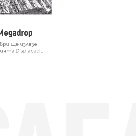
 Megadrop
мври ще излезе
ята Displaced ...