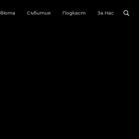
рвюта
Събития
Подкаст
За Нас