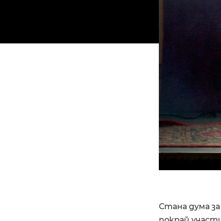
Стана дума за
покрай участи