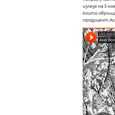
излезе на 3 но
които обръщам
продуцент Ax