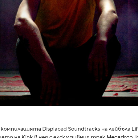
 компилацията Displaced Soundtracks на лейбъла Li
ето на Kink в нея с ексклузивния трак
Megadrop
.