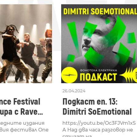
СЛЕ
26.04.2024
ce Festival
Подкаст еп. 13:
ра с Rave
Dimitri SoEmotional
 посветен на
ледните издания
https://youtu.be/Oc3FJVm1xS
културата
вия фестивал One
A Над два часа разговор не
стигат на ...