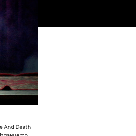
fe And Death
 Изданието