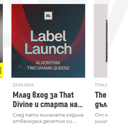
ДН
23.04.2024
17.04.2024
Млад вход за That
The Secon
Divine и старта на
дългооча
лейбъла им
втори ал
След като миналата година
От няколко 
излезе з
отбелязаха десетия си ...
ушите и мозъ