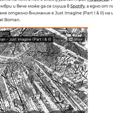
ември и вече може да се слуша в
Spotify
, а едно от 
е отделно внимание е Just Imagine (Part I & II) на
el Boman.