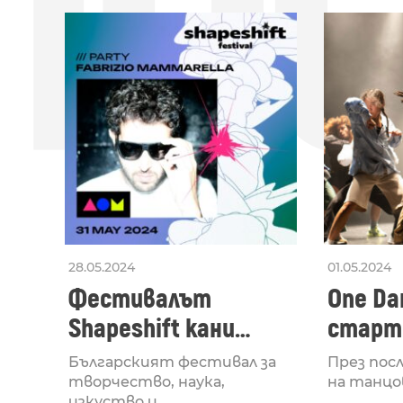
ПО
28.05.2024
01.05.2024
Фестивалът
One Dan
Shapeshift кани
старти
Fabrizio Mammarella
Lucid,
Българският фестивал за
През пос
за откриването си
рейв 
творчество, наука,
на танцо
изкуство и ...
...