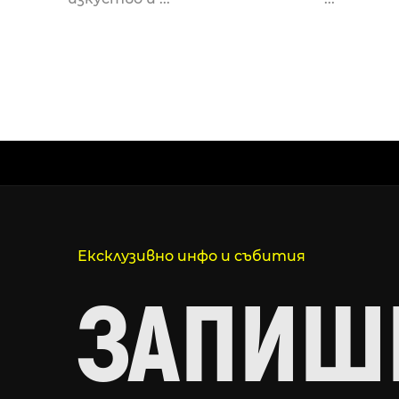
Ексклузивно инфо и събития
ЗАПИШИ