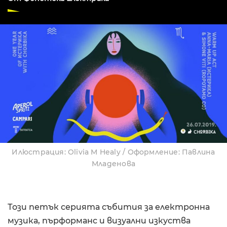
Илюстрация: Olivia M Healy / Оформление: Павлина
Младенова
Този петък серията събития за електронна
музика, пърформанс и визуални изкуства