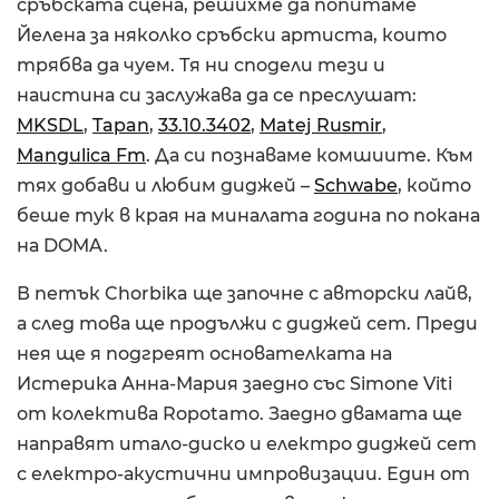
сръбската сцена, решихме да попитаме
Йелена за няколко сръбски артиста, които
трябва да чуем. Тя ни сподели тези и
наистина си заслужава да се преслушат:
MKSDL
,
Tapan
,
33.10.3402
,
Matej Rusmir
,
Mangulica Fm
. Да си познаваме комшиите. Към
тях добави и любим диджей –
Schwabe
, който
беше тук в края на миналата година по покана
на DOMA.
В петък Chorbika ще започне с авторски лайв,
а след това ще продължи с диджей сет. Преди
нея ще я подгреят основателката на
Истерика Анна-Мария заедно със Simone Viti
от колектива Ropotamo. Заедно двамата ще
направят итало-диско и електро диджей сет
с електро-акустични импровизации. Един от