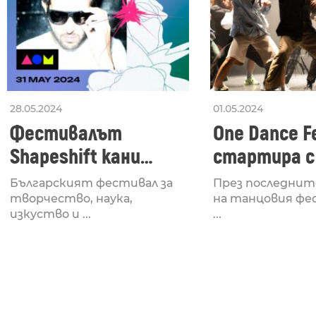
28.05.2024
01.05.2024
Фестивалът
One Dance Fe
Shapeshift кани
стартира с
Fabrizio Mammarella
Lucid, посв
Българският фестивал за
През последнит
за откриването си
рейв култу
творчество, наука,
на танцовия фе
изкуство и ...
...