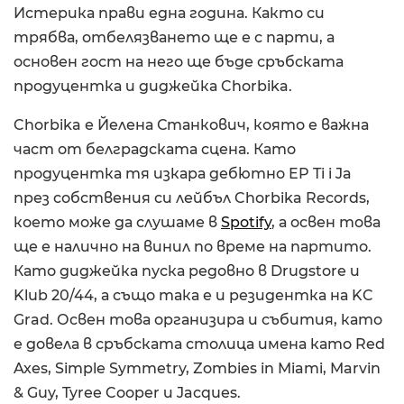
Истерика прави една година. Както си
трябва, отбелязването ще е с парти, а
основен гост на него ще бъде сръбската
продуцентка и диджейка Chorbika.
Chorbika е Йелена Станкович, която е важна
част от белградската сцена. Като
продуцентка тя изкара дебютно EP Ti i Ja
през собствения си лейбъл Chorbika Records,
което може да слушаме в
Spotify
, а освен това
ще е налично на винил по време на партито.
Като диджейка пуска редовно в Drugstore и
Klub 20/44, а също така е и резидентка на KC
Grad. Освен това организира и събития, като
е довела в сръбската столица имена като Red
Axes, Simple Symmetry, Zombies in Miami, Marvin
& Guy, Tyree Cooper и Jacques.