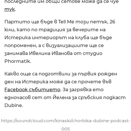
последните им общи сетове може да се чуе
тук
.
Партито ще бъде в Tell Me този петък, 26
юли, като по традиция за вечерите на
Истерика интериорът на клуба ще бъде
попроменен, а с визуализациите ще се
занимава Ивелина Иванова от студио
Phormatik.
Какво още са подготвили за първия рожден
ден на Истерика може да се прочете във
Facebook събитието
. За загрявка ето
едночасов сет от Йелена за сръбския подкаст
Dubine.
https://soundcloud.com/kinaski/chorbika-dubine-podcast-
005