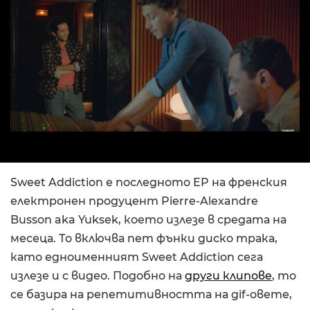
Sweet Addiction е последното EP на френския
електронен продуцент Pierre-Alexandre
Busson aka Yuksek, което излезе в средата на
месеца. То включва пет фънки диско трака,
като едноименният Sweet Addiction сега
излезе и с видео. Подобно на
други клипове
, то
се базира на репетитивността на gif-овете,