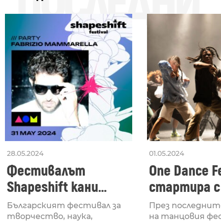
ПОСЛЕДНИ
28.05.2024
01.05.2024
Фестивалът
One Dance Fe
Shapeshift кани
стартира с
Fabrizio Mammarella
Lucid, посв
Българският фестивал за
През последнит
за откриването си
рейв култу
творчество, наука,
на танцовия фе