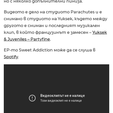
но с няколко допълнителни пиниза.
Видеото е дело на студиото Parachutes и е
снимано в студиото на Yuksek, където между
другото е сниман и последният музикален
клип, в който французинът е замесен –
Yuksek
& Juveniles – Partyfine
.
EP-то Sweet Addiction може да се слуша в
Spotify
.