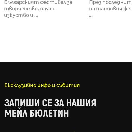
Fabrizio Mammarella
Lucid, посв
Българският фестивал за
През последнит
за откриването си
рейв култу
творчество, наука,
на танцовия фе
изкуство и ...
...
Ексклузивно инфо и събития
ЗАПИШИ СЕ ЗА НАШИЯ
МЕЙЛ БЮЛЕТИН