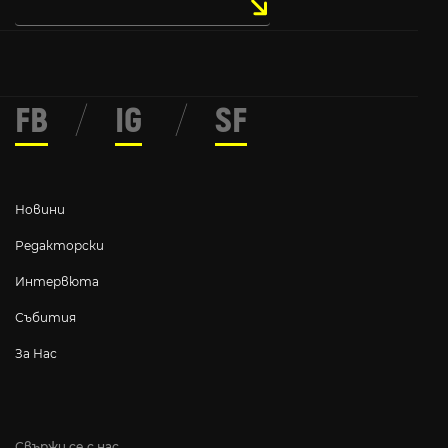
FB
/
IG
/
SF
Новини
Редакторски
Интервюта
Събития
За Нас
Свържи се с нас