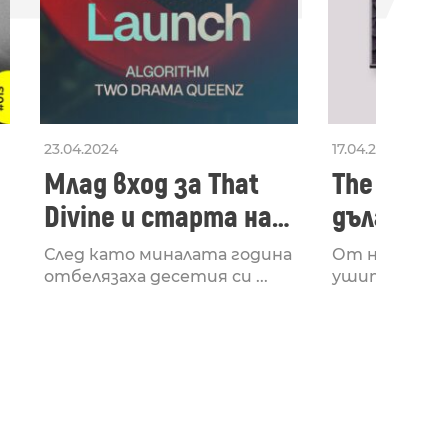
23.04.2024
17.04.2024
Млад вход за That
The Secon
Divine и старта на
дългооча
лейбъла им
втори ал
След като миналата година
От няколко 
излезе з
отбелязаха десетия си ...
ушите и мозъ