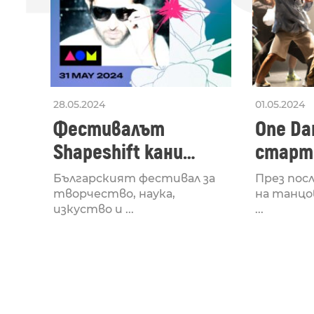
28.05.2024
01.05.2024
Фестивалът
One Dan
Shapeshift кани
старти
Fabrizio Mammarella
Lucid,
Българският фестивал за
През пос
за откриването си
рейв 
творчество, наука,
на танцо
изкуство и ...
...