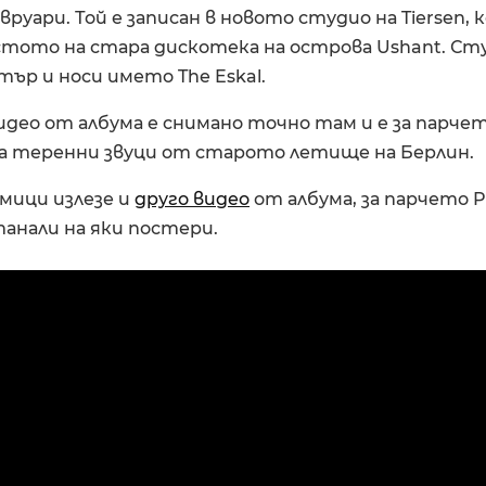
евруари. Той е записан в новото студио на Tiersen,
стото на стара дискотека на острова Ushant. Ст
ър и носи името The Eskal.
део от албума е снимано точно там и е за парчет
а теренни звуци от старото летище на Берлин.
мици излезе и
друго видео
от албума, за парчето Pel
анали на яки постери.