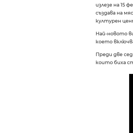
излезе на 15 ф
създава на мя
културен цент
Най-новото ви
което включв
Преди две сед
които биха ст