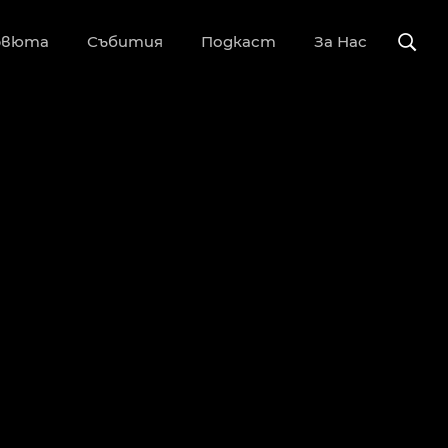
рвюта
Събития
Подкаст
За Нас