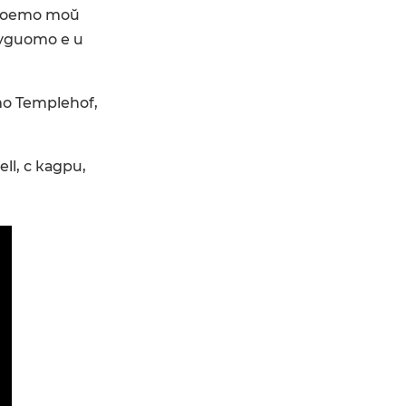
 което той
удиото е и
о Templehof,
l, с кадри,