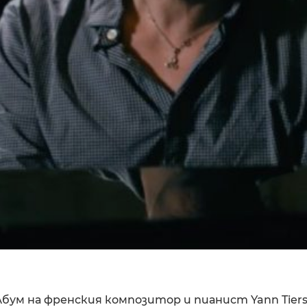
албум на френския композитор и пианист Yann Tier