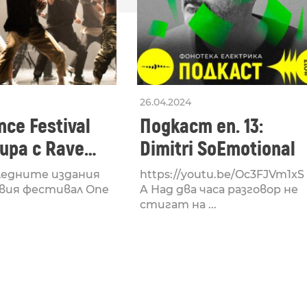
26.04.2024
ce Festival
Подкаст еп. 13:
ра с Rave
Dimitri SoEmotional
 посветен на
ледните издания
https://youtu.be/Oc3FJVm1xS
културата
вия фестивал One
A Над два часа разговор не
стигат на ...