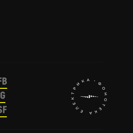
FB
IG
SF