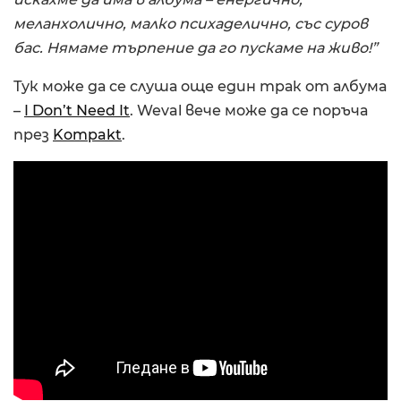
меланхолично, малко психаделично, със суров
бас. Нямаме търпение да го пускаме на живо!”
Тук може да се слуша още един трак от албума
–
I Don’t Need It
. Weval вече може да се поръча
през
Kompakt
.