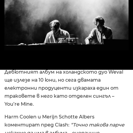
Дебютният албум на холандското дуо Weval
ще излезе на 10 юни, но сега двамата
електронни продуценти изкараха един от
траковете в него като отделен сингъл –
You’re Mine.
Harm Coolen и Merijn Schotte Albers
коментират пред Clash:
“Точно такова парче
искахме да има в албума – енергично,