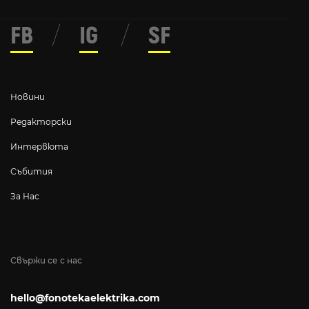
FB
/
IG
/
SF
Новини
Редакторски
Интервюта
Събития
За Нас
Свържи се с нас
hello@fonotekaelektrika.com