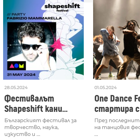
28.05.2024
01.05.2024
Фестивалът
One Dance Fe
Shapeshift кани
стартира с
Fabrizio Mammarella
Lucid, посв
Българският фестивал за
През последнит
за откриването си
рейв култу
творчество, наука,
на танцовия фе
изкуство и ...
...