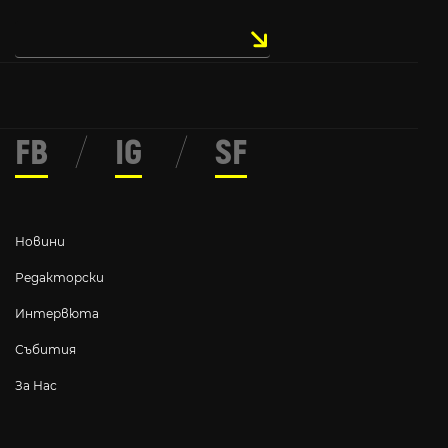
FB
/
IG
/
SF
Новини
Редакторски
Интервюта
Събития
За Нас