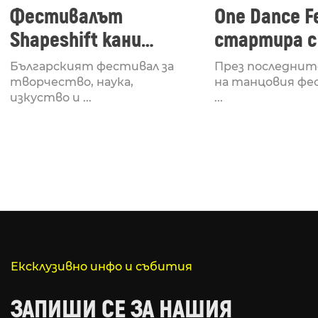
Фестивалът
One Dance Fe
Shapeshift кани
стартира с
Fabrizio Mammarella
Lucid, посв
Българският фестивал за
През последнит
за откриването си
рейв култу
творчество, наука,
на танцовия фе
изкуство и ...
...
Ексклузивно инфо и събития
ЗАПИШИ СЕ ЗА НАШИЯ