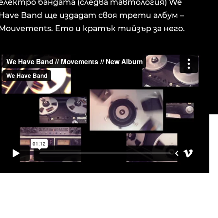
електро бандата (следва тавтология) We
Have Band ще издадат своя трети албум –
Mouvements. Ето и кратък тийзър за него.