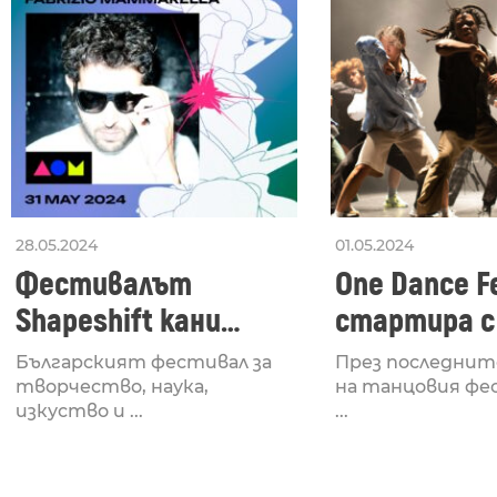
28.05.2024
01.05.2024
Фестивалът
One Dance Fe
Shapeshift кани
стартира с
Fabrizio Mammarella
Lucid, посв
Българският фестивал за
През последнит
за откриването си
рейв култу
творчество, наука,
на танцовия фе
изкуство и ...
...