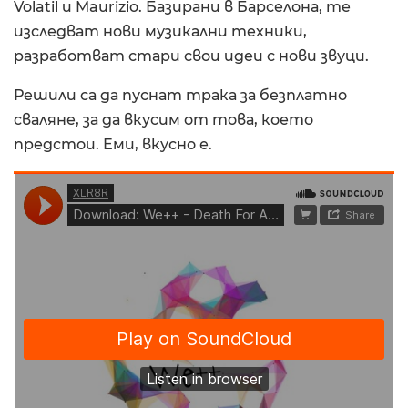
Volatil и Maurizio. Базирани в Барселона, те
изследват нови музикални техники,
разработват стари свои идеи с нови звуци.
Решили са да пуснат трака за безплатно
сваляне, за да вкусим от това, което
предстои. Еми, вкусно е.