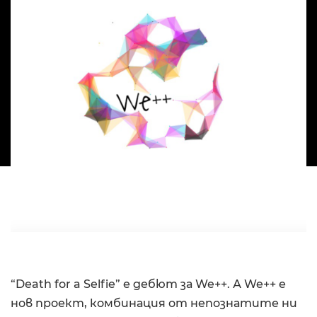
“Death for a Selfie” е дебют за We++. А We++ е
нов проект, комбинация от непознатите ни