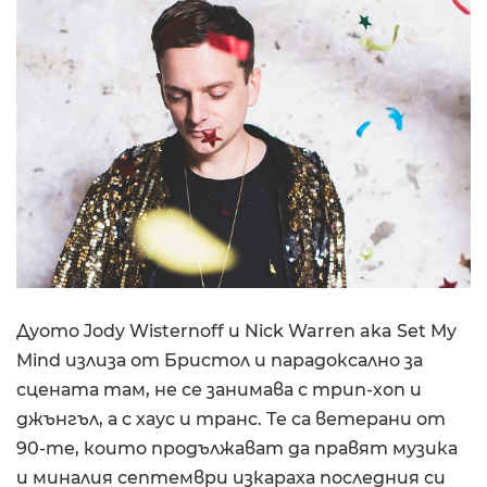
Дуото Jody Wisternoff и Nick Warren aka Set My
Mind излиза от Бристол и парадоксално за
сцената там, не се занимава с трип-хоп и
джънгъл, а с хаус и транс. Те са ветерани от
90-те, които продължават да правят музика
и миналия септември изкараха последния си