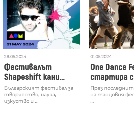
28.05.2024
01.05.2024
Фестивалът
One Dance Fe
Shapeshift кани
стартира с
Fabrizio Mammarella
Lucid, посв
Българският фестивал за
През последнит
за откриването си
рейв култу
творчество, наука,
на танцовия фе
изкуство и ...
...