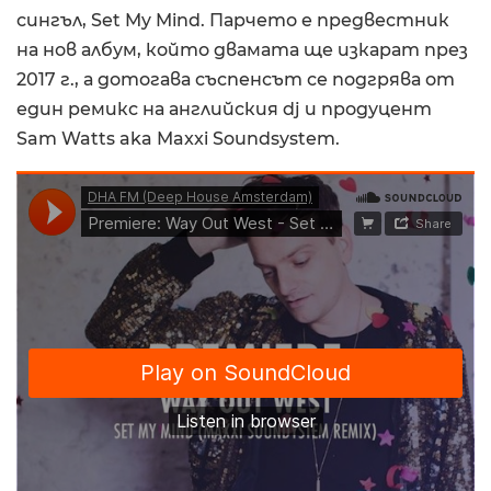
сингъл, Set My Mind. Парчето е предвестник
на нов албум, който двамата ще изкарат през
2017 г., а дотогава съспенсът се подгрява от
един ремикс на английския dj и продуцент
Sam Watts aka Maxxi Soundsystem.