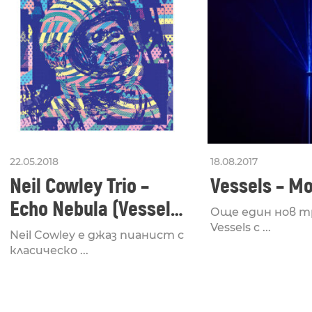
22.05.2018
18.08.2017
Neil Cowley Trio –
Vessels – Mo
Echo Nebula (Vessels
Още един нов т
Remix)
Vessels с ...
Neil Cowley е джаз пианист с
класическо ...