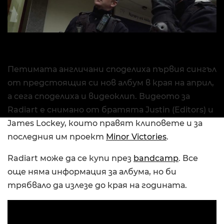
Петимата англичани споделиха първия сингъл
от предстоящия си нов албум в края на април,
а сега споделиха и видеоклип. Видеото за
Radiart е снимано от братята Justin (Editors) и
James Lockey, които правят клиповете и за
последния им проект
Minor Victories
.
Radiart може да се купи през
bandcamp
. Все
още няма информация за албума, но би
трябвало да излезе до края на годината.