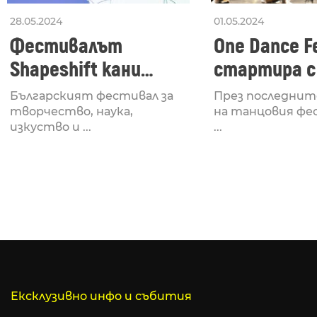
28.05.2024
01.05.2024
Фестивалът
One Dance Fe
Shapeshift кани
стартира с
Fabrizio Mammarella
Lucid, посв
Българският фестивал за
През последнит
за откриването си
рейв култу
творчество, наука,
на танцовия фе
изкуство и ...
...
Ексклузивно инфо и събития