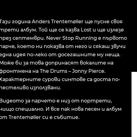
Тази година Anders Trentemøller ще пусне своя
трети албум. Той ще се казва Lost и ще излезе
през септември. Never Stop Running е първото
парче, което ни показва от него и сякаш звучи
една идея по-леко от досегашните му неща.
Може би за това допринасят вокалите на
фронтмена на The Drums – Jonny Pierce.
Характерните сурови синтове са доста по-
пестеливо използвани.
Видеото за парчето е низ от портрети,
нищо специално. И все пак нова песен и албум
от Trentemøller си е събитие.