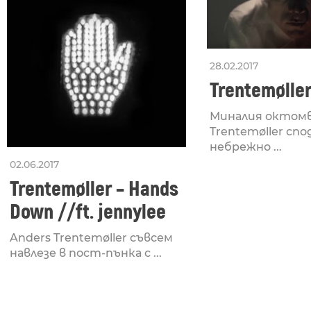
28.02.2017
Trentemøller
Миналия октомв
Trentemøller спо
небрежно ...
02.06.2017
Trentemøller – Hands
Down //ft. jennylee
Anders Trentemøller съвсем
навлезе в пост-пънка с ...