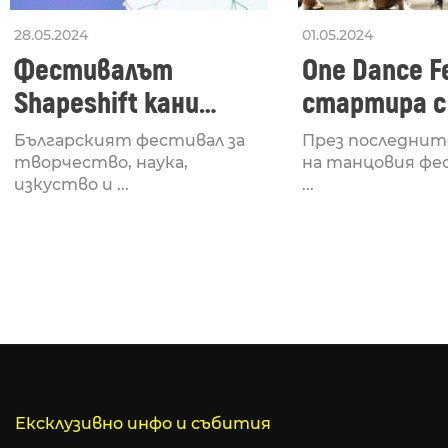
28.05.2024
01.05.2024
Фестивалът
One Dance Fe
Shapeshift кани
стартира с
Fabrizio Mammarella
Lucid, посв
Българският фестивал за
През последнит
за откриването си
рейв култу
творчество, наука,
на танцовия фе
изкуство и ...
...
Ексклузивно инфо и събития