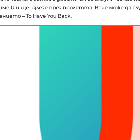
ме U и ще излезе през пролетта. Вече може да с
анието – To Have You Back.