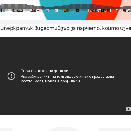
хиперкратък видеотийзър за парчето, който изле