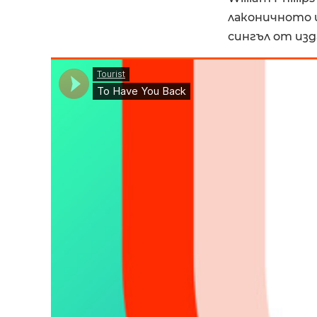
лаконичното и
сингъл от изд