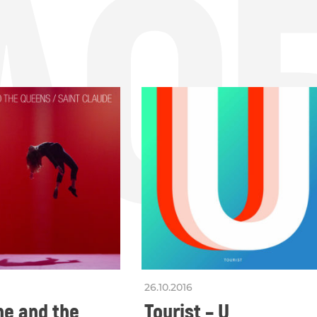
ДО
26.10.2016
ne and the
Tourist – U