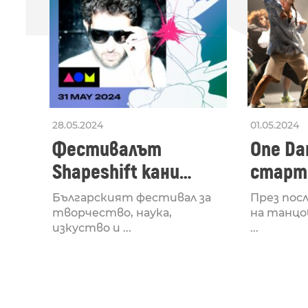
28.05.2024
01.05.2024
Фестивалът
One Dan
Shapeshift кани
старти
Fabrizio Mammarella
Lucid,
Българският фестивал за
През пос
за откриването си
рейв 
творчество, наука,
на танцо
изкуство и ...
...