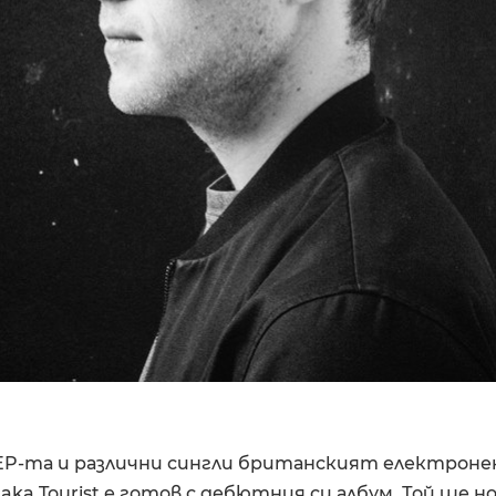
 EP-та и различни сингли британският електрон
ps aka Tourist е готов с дебютния си албум. Той ще н