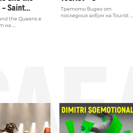
– Saint
Третото видео от
//Tourist
последния албум на Tourist ..
 and the Queens е
на ...
СЛЕ