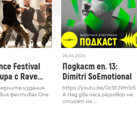
26.04.2024
ce Festival
Подкаст еп. 13:
ра с Rave
Dimitri SoEmotional
 посветен на
ледните издания
https://youtu.be/Oc3FJVm1xS
културата
вия фестивал One
A Над два часа разговор не
стигат на ...