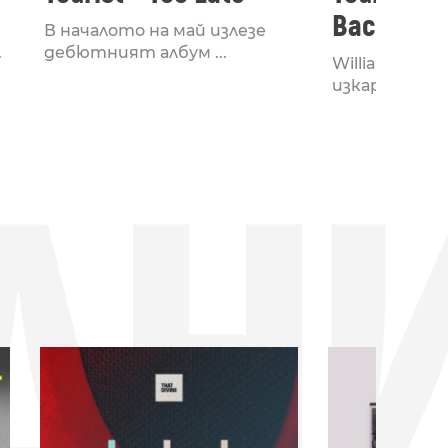
Back
В началото на май излезе
.
дебютният албум ...
William Phillip
изкара пилотн
ДН