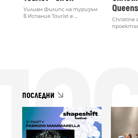
Queens 
Уилиам Филипс на туризъм
Claude 
в Испания Tourist е ...
Christine
Remix
проектът 
ПО
ПОСЛЕДНИ