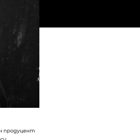
ен продуцент
оси