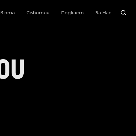
рвюта
Събития
Подкаст
За Нас
YOU