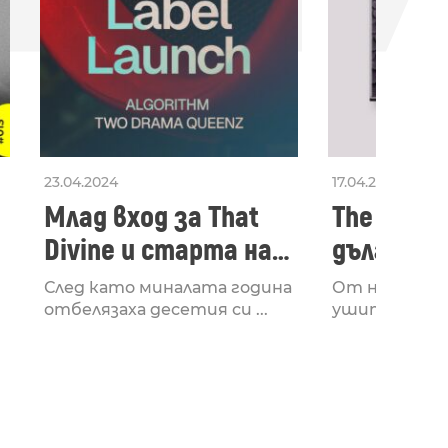
23.04.2024
17.04.2024
Млад вход за That
The Secon
Divine и старта на
дългооча
лейбъла им
втори ал
След като миналата година
От няколко 
излезе з
отбелязаха десетия си ...
ушите и мозъ