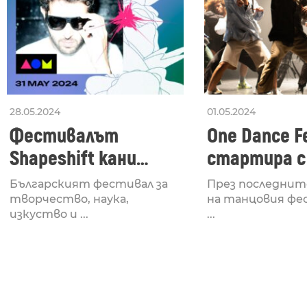
28.05.2024
01.05.2024
Фестивалът
One Dance Fe
Shapeshift кани
стартира с
Fabrizio Mammarella
Lucid, посв
Българският фестивал за
През последнит
за откриването си
рейв култу
творчество, наука,
на танцовия фе
изкуство и ...
...