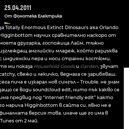
25.04.2011
От
Фонотека Електрика
за Totally Enormous Extinct Dinosaurs aka Orlando
Higginbottom научих сравнително наскоро от
моята другарка, госпожица Лайм. тъжно
изглеждащ английски младеж, който разцъква
с индиянски пера и носи странни костюми.
тя ми показа
Household Goods
и
Garden
. звучат
catchy, свежо и лекичко, веднага се зарибяваш.
сега пича е изкарал нов сингъл – Trouble. не знам
защо се води soundcloud edit, нито пък какво се
има предвид под “internet friendly edit” както
го нарича Higginbottom в сайта си. явно не е
финалната версия това. иначе ще го има в
iTunes от 2 май.