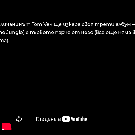
гличанинът Tom Vek ще изкара своя трети албум –
The Jungle) е първото парче от него (все още няма в
та).