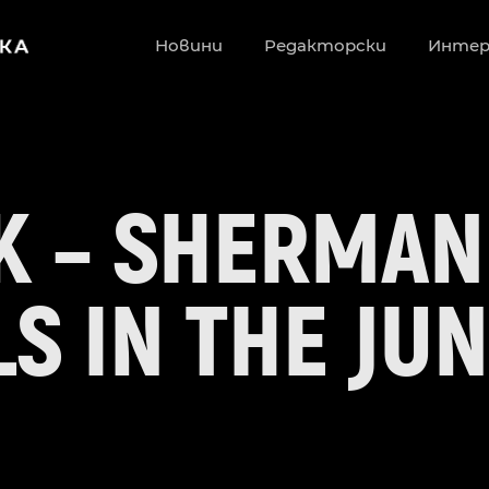
Новини
Редакторски
Инте
K – SHERMAN
S IN THE JU