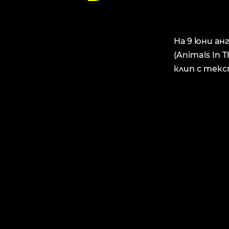
На 9 юни ан
(Animals In 
клип с текс