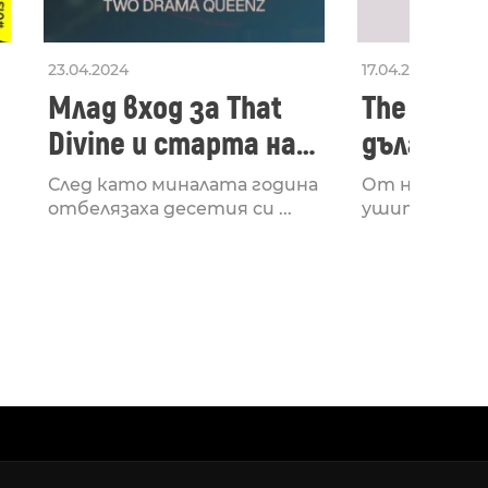
23.04.2024
17.04.2024
Млад вход за That
The Secon
Divine и старта на
дългооча
лейбъла им
втори ал
След като миналата година
От няколко 
излезе з
отбелязаха десетия си ...
ушите и мозъ