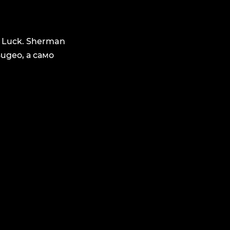
 Luck. Sherman
идео, а само