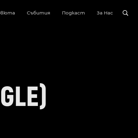
рвюта
Събития
Подкаст
За Нас
NGLE)