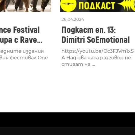
26.04.2024
ce Festival
Подкаст еп. 13:
ра с Rave
Dimitri SoEmotional
 посветен на
ледните издания
https://youtu.be/Oc3FJVm1xS
културата
вия фестивал One
A Над два часа разговор не
стигат на ...