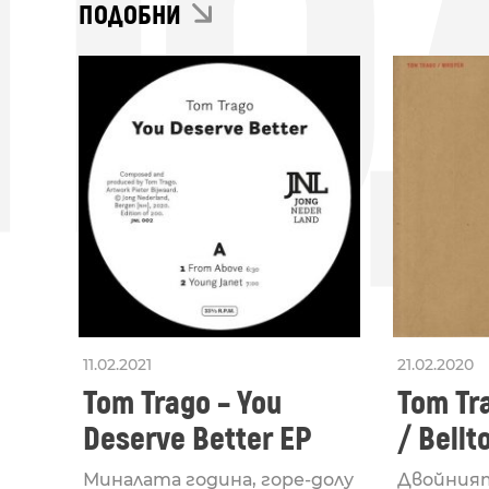
ПО
ПОДОБНИ
11.02.2021
21.02.2020
Tom Trago – You
Tom Tr
Deserve Better EP
/ Bellt
Миналата година, горе-долу
Двойният