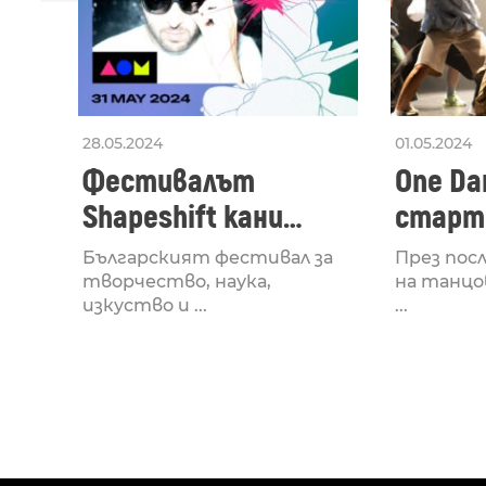
28.05.2024
01.05.2024
Фестивалът
One Dan
Shapeshift кани
старти
Fabrizio Mammarella
Lucid,
Българският фестивал за
През пос
за откриването си
рейв 
творчество, наука,
на танцо
изкуство и ...
...