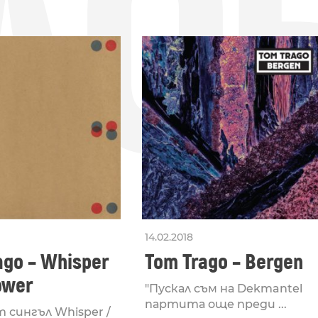
ДО
14.02.2018
ago – Whisper
Tom Trago – Bergen
ower
"Пускал съм на Dekmantel
партита още преди ...
 сингъл Whisper /