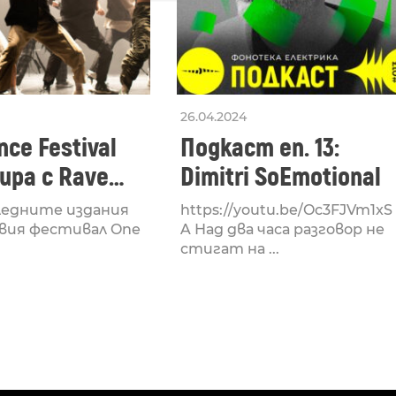
26.04.2024
ce Festival
Подкаст еп. 13:
ра с Rave
Dimitri SoEmotional
 посветен на
ледните издания
https://youtu.be/Oc3FJVm1xS
културата
вия фестивал One
A Над два часа разговор не
стигат на ...