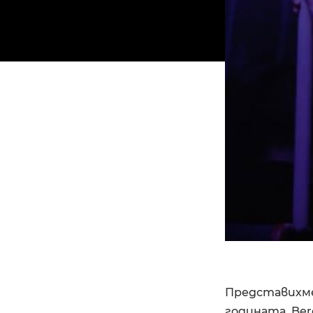
Представихме 
годината. Ber