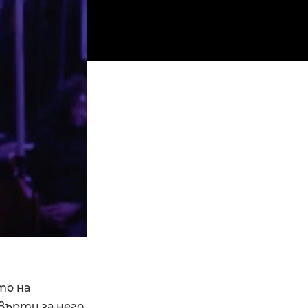
то на
върти за него.