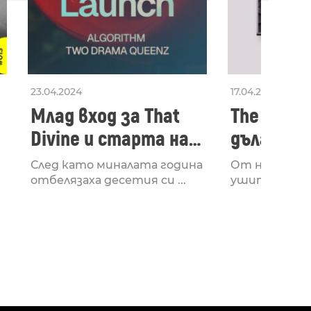
23.04.2024
17.04.2024
Млад вход за That
The Secon
Divine и старта на
дългооча
лейбъла им
втори ал
След като миналата година
От няколко 
излезе з
отбелязаха десетия си ...
ушите и мозъ