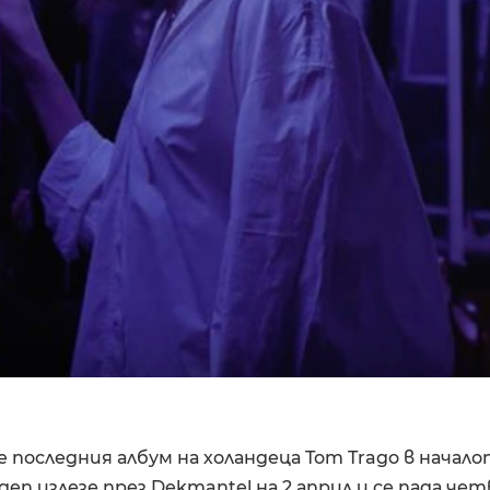
последния албум на холандеца Tom Trago в начало
gen излезе през Dekmantel на 2 април и се пада чет