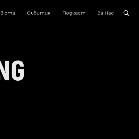
рвюта
Събития
Подкаст
За Нас
NG