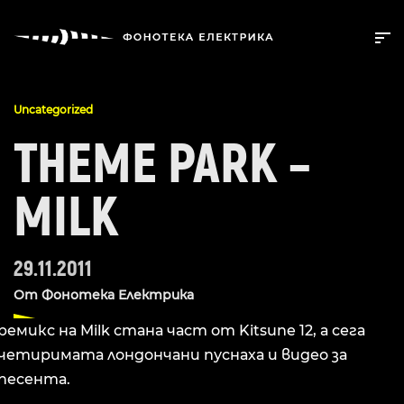
Uncategorized
THEME PARK –
MILK
29.11.2011
От
Фонотека Електрика
ремикс на Milk стана част от Kitsune 12, а сега
четиримата лондончани пуснаха и видео за
песента.