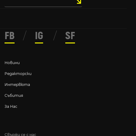
FB
/
IG
/
SF
Новини
Редакторски
Интервюта
Събития
За Нас
Свържи се с нас