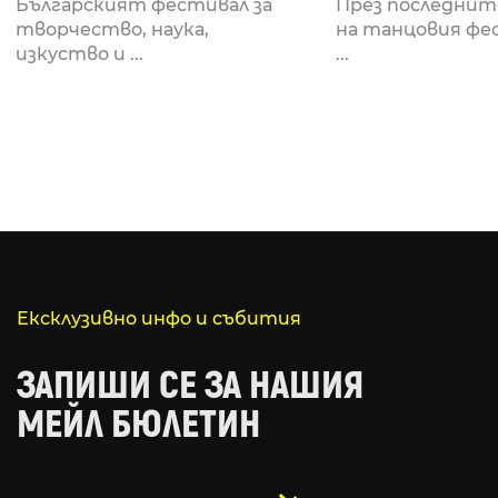
Fabrizio Mammarella
Lucid, посв
Българският фестивал за
През последнит
за откриването си
рейв култу
творчество, наука,
на танцовия фе
изкуство и ...
...
Ексклузивно инфо и събития
ЗАПИШИ СЕ ЗА НАШИЯ
МЕЙЛ БЮЛЕТИН