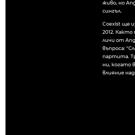
живо, но An
сингъл.
Coexist ще 
2012. Както
личи от Ang
въпроса: “С
партита. Тр
ни, когато 
влияние над