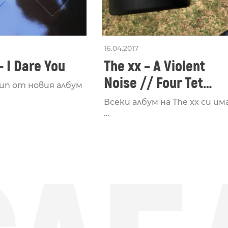
16.04.2017
– I Dare You
The xx – A Violent
Noise // Four Tet
ип от новия албум
Remix
Всеки албум на The xx си им
...