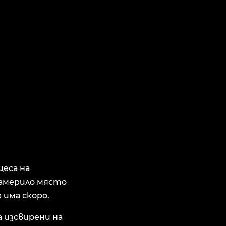
цеса на
намерило място
 има скоро.
а изсвирени на