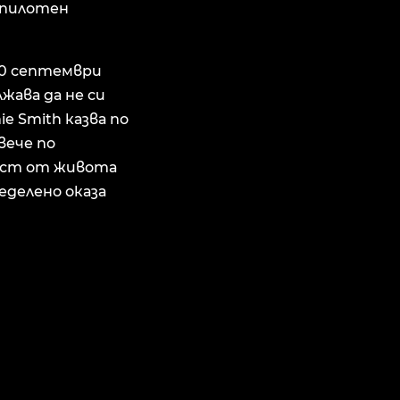
в пилотен
 10 септември
жава да не си
e Smith казва по
вече по
част от живота
еделено оказа