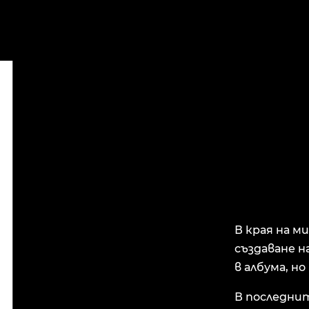
В края на м
създаване н
в албума, н
В последнит