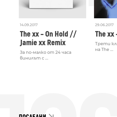
14.09.2017
29.06.2017
The xx – On Hold //
The xx 
Jamie xx Remix
Трети кл
на The ...
За по-малко от 24 часа
винилът с ...
ПОСЛЕДНИ