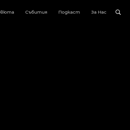
рвюта
Събития
Подкаст
За Нас