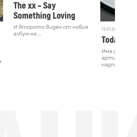
The xx – Say
Something Loving
И второто видео от новия
13.01.2017
албум на ...
Today’s A
Има дни, в к
артистите 
а
надпреварват