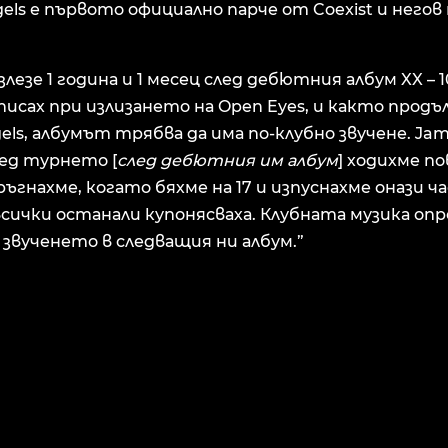
gels е първото официално парче от Coexist и него
излезе 1 година и 1 месец след дебютния албум XX –
 писах при излизането на Open Eyes, и както продъл
els, албумът трябва да има по-клубно звучене. Jami
лед турнето [
след дебютния им албум
] ходихме по
ъгнахме, когато бяхме на 17 и изпуснахме онази 
всички останали купонясваха. Клубната музика опр
 звученето в следващия ни албум.”