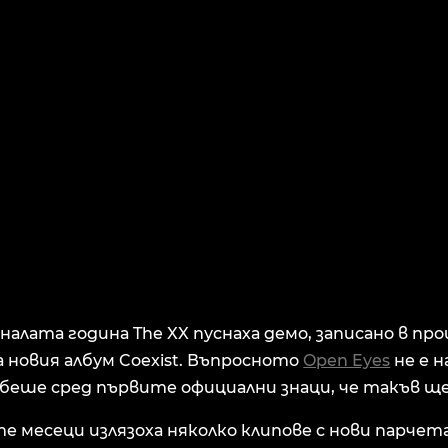
иналата година The XX пуснаха демо, записано в про
а новия албум Coexist. Въпросното
Open Eyes
не е 
о беше сред първите официални знаци, че такъв ще
е месеци излязоха няколко клипове с нови парчет