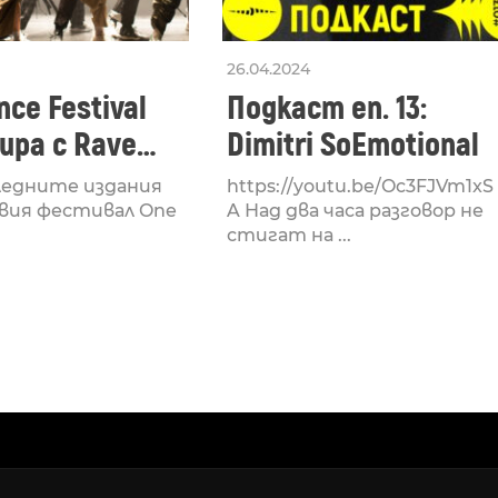
26.04.2024
ce Festival
Подкаст еп. 13:
ра с Rave
Dimitri SoEmotional
 посветен на
ледните издания
https://youtu.be/Oc3FJVm1xS
културата
вия фестивал One
A Над два часа разговор не
стигат на ...