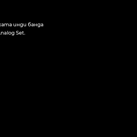
ката инди банда
alog Set.