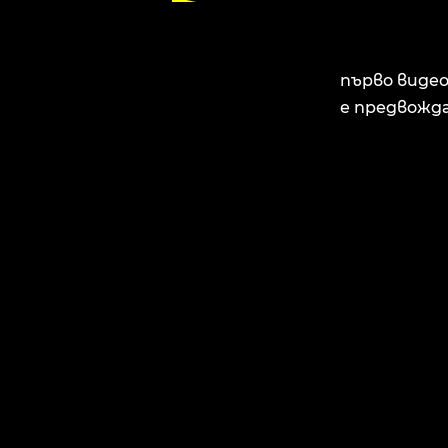
първо виде
е предвожда