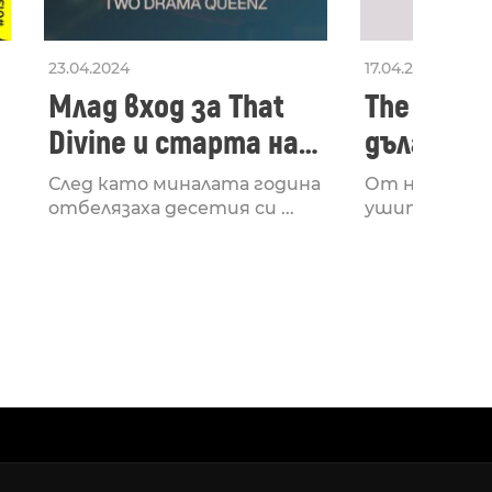
23.04.2024
17.04.2024
Млад вход за That
The Secon
Divine и старта на
дългооча
лейбъла им
втори ал
След като миналата година
От няколко 
излезе з
отбелязаха десетия си ...
ушите и мозъ