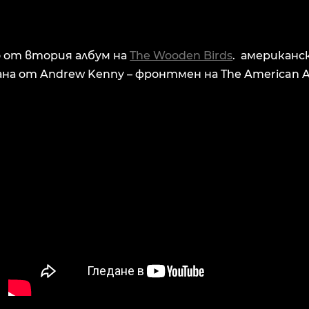
о от втория албум на
The Wooden Birds
. американс
на от Andrew Kenny – фронтмен на The American An