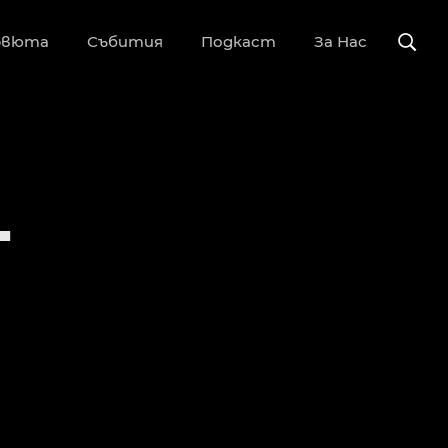
рвюта
Събития
Подкаст
За Нас
–