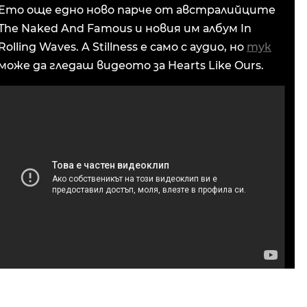
Ето още едно ново парче от австралийците
The Naked And Famous и новия им албум In
Rolling Waves. A Stillness е само с аудио, но
тук
може да гледаш видеото за Hearts Like Ours.