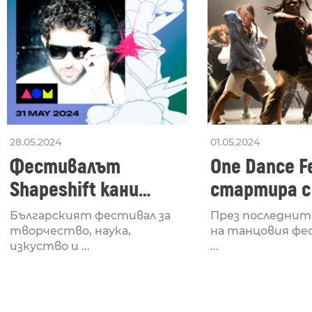
28.05.2024
01.05.2024
Фестивалът
One Dance Fe
Shapeshift кани
стартира с
Fabrizio Mammarella
Lucid, посв
Българският фестивал за
През последнит
за откриването си
рейв култу
творчество, наука,
на танцовия фе
изкуство и ...
...