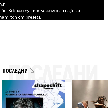
п.п.
абе, вокала тук прилича много на julian
hamilton от presets.
ПОСЛЕДНИ
ПОСЛЕДНИ