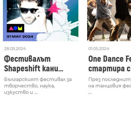
28.05.2024
01.05.2024
Фестивалът
One Dance Fe
Shapeshift кани
стартира с
Fabrizio Mammarella
Lucid, посв
Българският фестивал за
През последнит
за откриването си
рейв култу
творчество, наука,
на танцовия фе
изкуство и ...
...