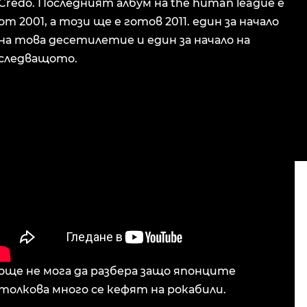
Credo. Последният албум на the human league е
от 2001, а този ще е готов 2011. един за начало
на това десетилетие и един за начало на
следващото.
още не мога да разбера защо японците
толкова много се кефят на рокабили.