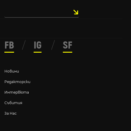
FB
/
IG
/
SF
Новини
Редакторски
Интервюта
Събития
За Нас