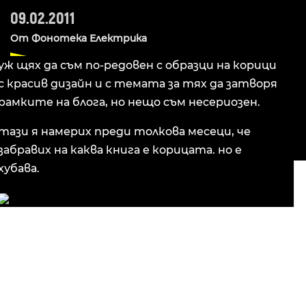
09.02.2011
От
Фонотека Електрика
уж щях да съм по-редовен с образци на корици
с красив дизайн и с темата за тях да затворя
рамките на блога, но нещо съм несериозен.
тази я намерих преди толкова месеци, че
забравих на каква книга е корицата. но е
хубава.