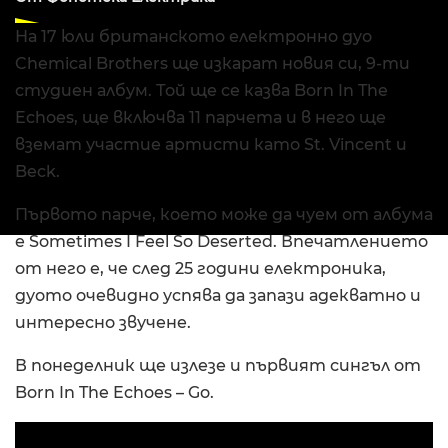
На 17 юли британското електронно дуо
Chemical Brothers ще изкарат новия си, 9-ти
студиен албум. Той ще се казва Born In The
Echoes, ще включва 11 парчета и в него ще
вземат участие артисти като St. Vincent и
Beck.
Първото парче, което може да чуем от албума
е Sometimes I Feel So Deserted. Впечатлението
от него е, че след 25 години електроника,
дуото очевидно успява да запази адекватно и
интересно звучене.
В понеделник ще излезе и първият сингъл от
Born In The Echoes – Go.