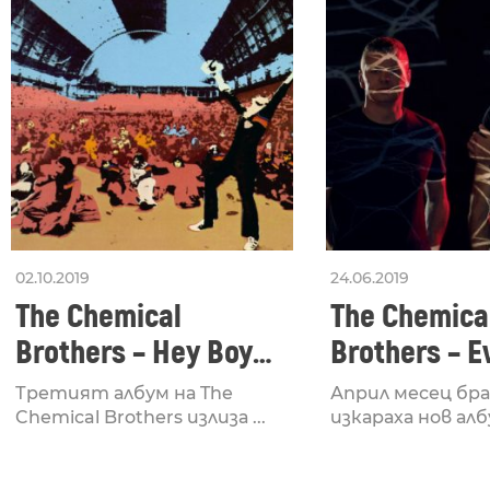
02.10.2019
24.06.2019
The Chemical
The Chemica
Brothers – Hey Boy
Brothers – E
Hey Girl (Kink
Dubstructio
Третият албум на The
Април месец б
Extended Remix)
Chemical Brothers излиза ...
изкараха нов албу