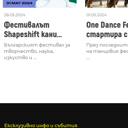
28.05.2024
01.05.2024
Фестивалът
One Dance Fe
Shapeshift кани
стартира с
Fabrizio Mammarella
Lucid, посв
Българският фестивал за
През последнит
за откриването си
рейв култу
творчество, наука,
на танцовия фе
изкуство и ...
...
Ексклузивно инфо и събития