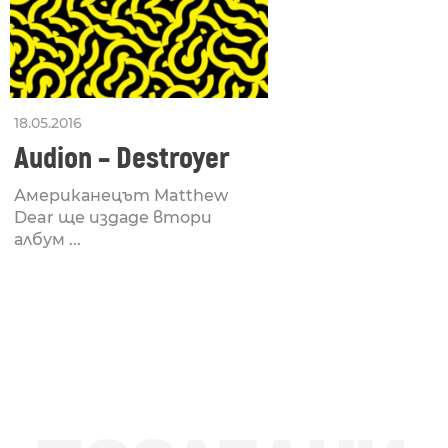
18.05.2016
Audion – Destroyer
Американецът Matthew
Dear ще издаде втори
албум ...