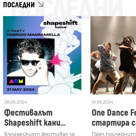
ПОСЛЕДНИ
ПОСЛЕДНИ
28.05.2024
01.05.2024
Фестивалът
One Dance Fe
Shapeshift кани
стартира с
Fabrizio Mammarella
Lucid, посв
Българският фестивал за
През последнит