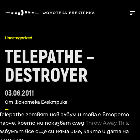
Uncategorized
TELEPATHE –
DESTROYER
03.06.2011
От
Фонотека Електрика
Telepathe готвят нов албум и това е второто
парче, което ни показват след
Throw Away This
.
албумът все още си няма име, както и дата на
излизане.