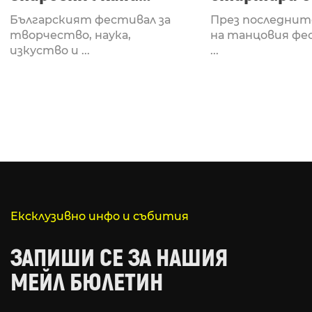
Fabrizio Mammarella
Lucid, посв
Българският фестивал за
През последнит
за откриването си
рейв култу
творчество, наука,
на танцовия фе
изкуство и ...
...
Ексклузивно инфо и събития
ЗАПИШИ СЕ ЗА НАШИЯ
МЕЙЛ БЮЛЕТИН