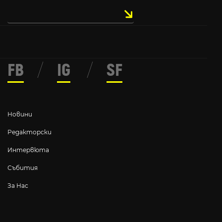
FB
/
IG
/
SF
Новини
Редакторски
Интервюта
Събития
За Нас