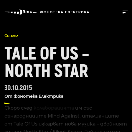
Сингъл
TALE OF US –
NORTH STAR
30.10.2015
От
Фонотека Електрика
Скоро след
колаборацията
им със
сънародниците Mind Against, италианците
от Tale Of Us изкарват нова музика – двойният
сингъл North Star / Silent Space. Той ще излезе