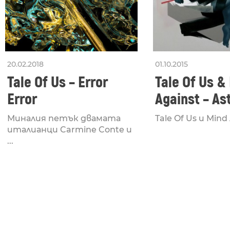
20.02.2018
01.10.2015
Tale Of Us – Error
Tale Of Us &
Error
Against – As
Миналия петък двамата
Tale Of Us и Mind 
италианци Carmine Conte и
...