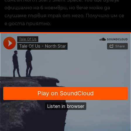
официално на 6 ноември, но вече може да
слушаме първия трак от него. Получило им се
е доста приятно.