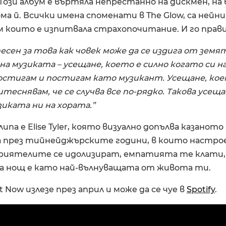
 Този албум е въртяла непрестанно на дискмен, н
ма й. Всички имена споменати в The Glow, са нейн
 които е изпитвала страхопочитание. И го прави
песен за това как човек може да се издига от земя
на музиката – усещане, което е силно когато си на
остигам и постигам като музикант. Усещане, кое
итеснявам, че се случва все по-рядко. Такова усеща
зиката ни на хората.”
ипа е Elise Tyler, която визуално допълва казаното
 през тийнейджърските години, в които настрое
риятелите се идолизират, емпатията те клати,
яка нощ е като най-вълнуващата от живота ти.
Now излезе през април и може да се чуе в
Spotify
.