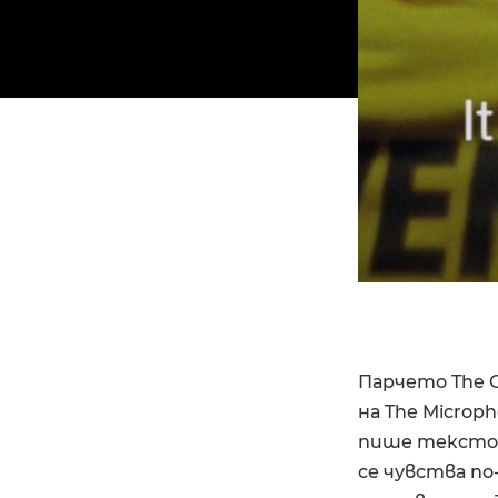
Парчето The G
на The Microp
пише текстове
се чувства по