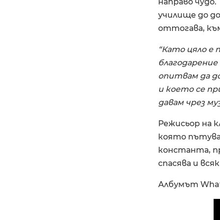
направо чудо.
училище до до
оттогава, към
“Като цяло е 
благодарение 
опитвам да д
и което се пр
давам чрез му
Режисьор на кл
която пътува
константа, п
спасява и вс
Албумът What 