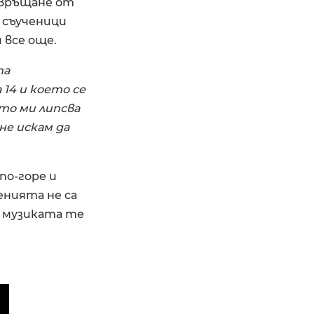
а връщане от
и съученици
 все още.
та
 14 и което се
то ми липсва
не искам да
 по-горе и
нията не са
 музиката те