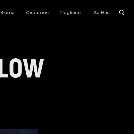
рвюта
Събития
Подкаст
За Нас
GLOW