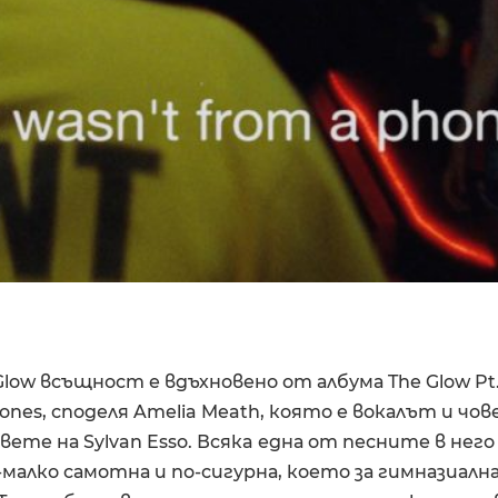
low всъщност е вдъхновено от албума The Glow Pt. 
hones, споделя Amelia Meath, която е вокалът и чо
те на Sylvan Esso. Всякa една от песните в него я
-малко самотна и по-сигурна, което за гимназиална