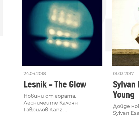
24.04.2018
01.03.2017
Lesnik – The Glow
Sylvan 
Young
Новини от гората.
Лесничеите Калоян
Дойде но
Гаврилов Kanz ...
Sylvan Esso