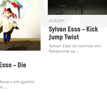
25.01.2017
Sylvan Esso – Kick
Jump Twist
Sylvan Esso се състои от
вокалите на ...
Esso – Die
вина и от дуото
, ...