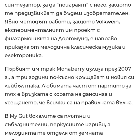
синтезатор, за да “поиграят” с него, защото
те предизвикват да бъдеш изобретателен.
Явно методът работи, защото
Volkwein
,
експерименталният им проект с
филхармонията на Дортмунд, е направо
приказка от мелодична класическа музика и
електроника.
Първият им трак Monaberry излиза през 2007
г., а три години по-късно кръщават и новия си
лейбъл така. Любимата част от партито за
тях е връзката с хората на дансинга и
усещането, че всички са на правилната вълна.
В My Gut вокалите са плътни и
съблазнителни, перкусиите игриви, а
мелодията те отделя от земната