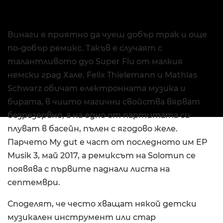
Винаги е приятно да чуеш добър трак и още
по-добър ремикс. Такъв е случаят с
талантливото дуо Super Flu от малкия
немски град Хале. Felix Thielemann и Mathias
Schwarz обичат електронната музика и
бирата, в чиито магични свойства вярват
безрезервно, а на едно от партитата си
плуват в басейн, пълен с ягодово желе.
Парчето Мy gut е част от последното им EP
Musik 3, май 2017, а ремиксът на Solomun се
появява с първите паднали листа на
септември.
Споделят, че често хващат някой детски
музикален инструмент или стар