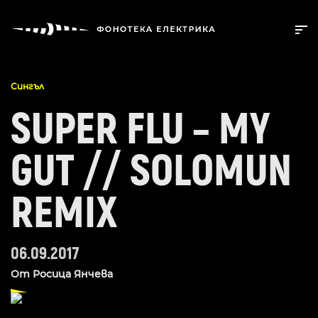
Сингъл
SUPER FLU – MY
GUT // SOLOMUN
REMIX
06.09.2017
От
Росица Янчева