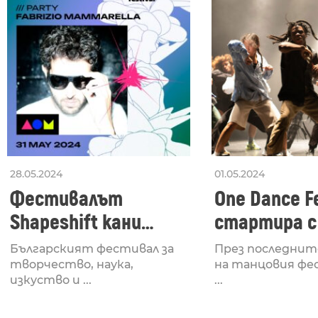
28.05.2024
01.05.2024
Фестивалът
One Dance Fe
Shapeshift кани
стартира с
Fabrizio Mammarella
Lucid, посв
Българският фестивал за
През последнит
за откриването си
рейв култу
творчество, наука,
на танцовия фе
изкуство и ...
...