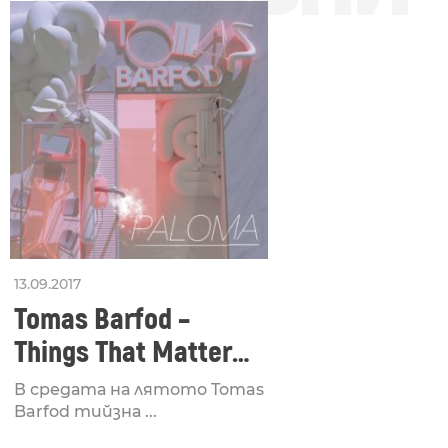
13.09.2017
Tomas Barfod –
Things That Matter
//ft. Louise Foo &
В средата на лятото Tomas
Sharin Foo
Barfod тийзна ...