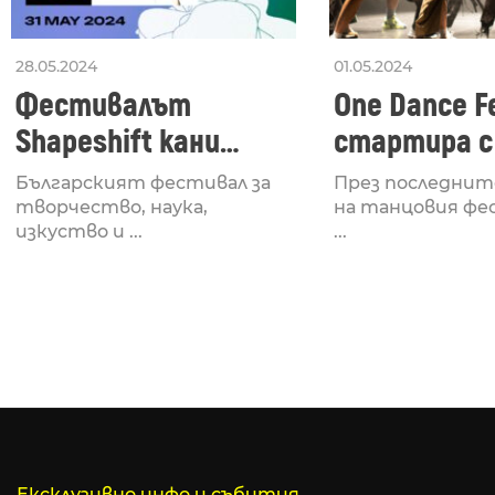
28.05.2024
01.05.2024
Фестивалът
One Dance Fe
Shapeshift кани
стартира с
Fabrizio Mammarella
Lucid, посв
Българският фестивал за
През последнит
за откриването си
рейв култу
творчество, наука,
на танцовия фе
изкуство и ...
...
Ексклузивно инфо и събития