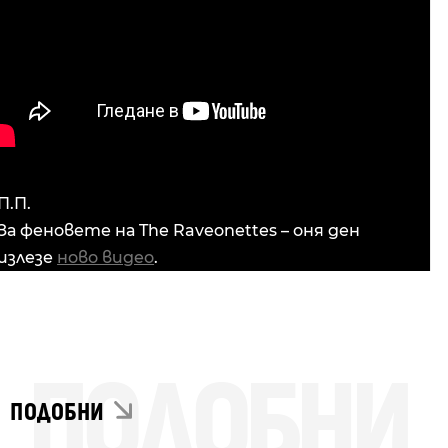
П.П.
За феновете на The Raveonettes – оня ден
излезе
ново видео
.
ПОДОБНИ
ПОДОБНИ