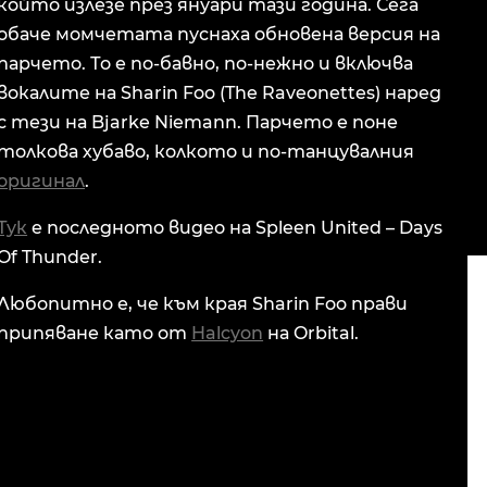
който излезе през януари тази година. Сега
обаче момчетата пуснаха обновена версия на
парчето. То е по-бавно, по-нежно и включва
вокалите на Sharin Foo (The Raveonettes) наред
с тези на Bjarke Niemann. Парчето е поне
толкова хубаво, колкото и по-танцувалния
оригинал
.
Тук
е последното видео на Spleen United – Days
Of Thunder.
Любопитно е, че към края Sharin Foo прави
припяване като от
Halcyon
на Orbital.