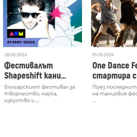
28.05.2024
01.05.2024
Фестивалът
One Dance Fe
Shapeshift кани
стартира с
Fabrizio Mammarella
Lucid, посв
Българският фестивал за
През последнит
за откриването си
рейв култу
творчество, наука,
на танцовия фе
изкуство и ...
...