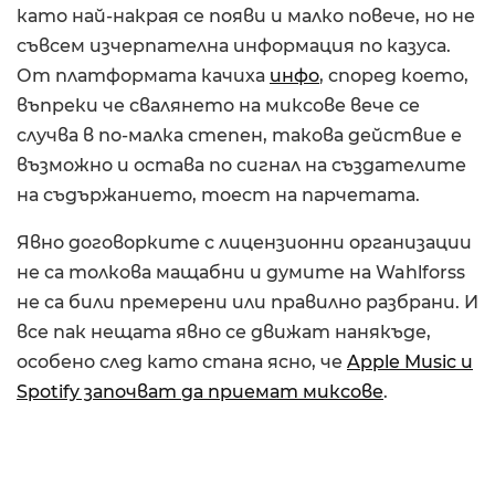
като най-накрая се появи и малко повече, но не
съвсем изчерпателна информация по казуса.
От платформата качиха
инфо
, според което,
въпреки че свалянето на миксове вече се
случва в по-малка степен, такова действие е
възможно и остава по сигнал на създателите
на съдържанието, тоест на парчетата.
Явно договорките с лицензионни организации
не са толкова мащабни и думите на Wahlforss
не са били премерени или правилно разбрани. И
все пак нещата явно се движат нанякъде,
особено след като стана ясно, че
Apple Music и
Spotify започват да приемат миксове
.