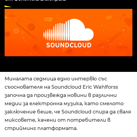
Миналата седмица едно интервю със
съоснователя на Soundcloud Eric Wahlforss
започна да произвежда новини в различни
медии за електронна музика, като смелото
заключение беше, че Soundcloud спира да сваля
миксовете, качени от потребители в
стрийминг платформата.