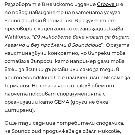
Разговорът е в немското издание
Groove
и е
по повод навлизането на платената услуга
Soundcloud Go в Германия. В резултат от
преговори с лицензионни организации, казва
Wahlforss,
“DJ миксовете вече могат да бъдат
легално и без проблеми в Soundcloud
“. Фразата
наистина звучи конкретно, но въпреки това
оставаха въпроси, като например дали това
важи за всички държави или само за тези, в
които Soundcloud Go e наличен, или пък само за
Германия. Не стана ясно и какъв обем от
парчета покриват споразуменията с
организации като
GEMA
(други не бяха
цитирани).
Още тази седмица потребители споделиха,
че Soundcloud продължава да сваля миксове,