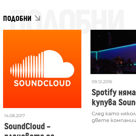
ПОДОБНИ
ПОДОБНИ
09.12.2016
Spotify няма
купува Soun
(засега)
След като някол
14.08.2017
двете компании с
SoundCloud –