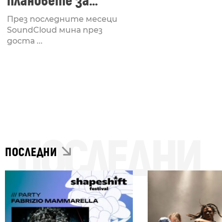
плановете за
смъртта се
През последните месеци
отлагат
SoundCloud мина през
доста ...
ПОСЛЕДНИ
ПОСЛЕДНИ