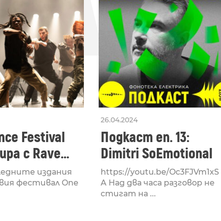
26.04.2024
ce Festival
Подкаст еп. 13:
ра с Rave
Dimitri SoEmotional
 посветен на
ледните издания
https://youtu.be/Oc3FJVm1xS
културата
вия фестивал One
A Над два часа разговор не
стигат на ...