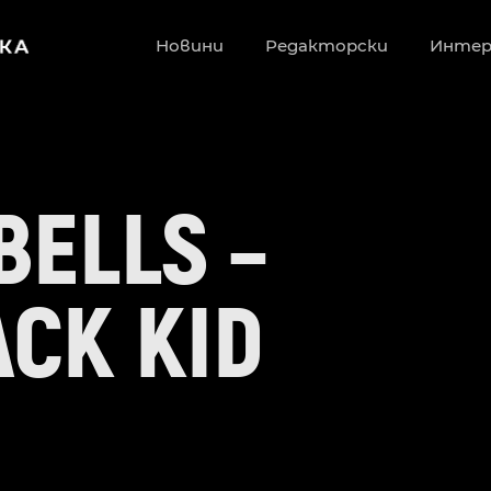
Новини
Редакторски
Инте
BELLS –
CK KID