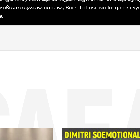
ървият излязъл сингъл, Born To Lose може да се сл
а.
СЛЕ