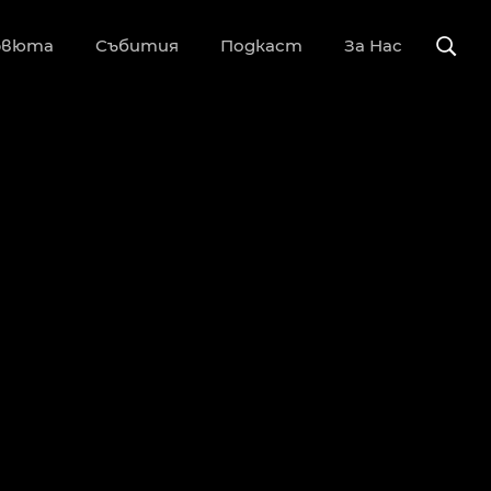
рвюта
Събития
Подкаст
За Нас