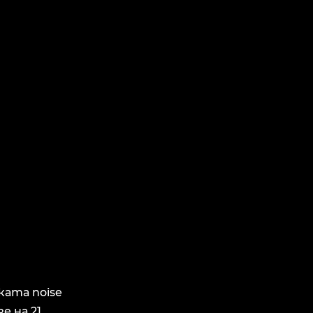
ката noise
е на 21