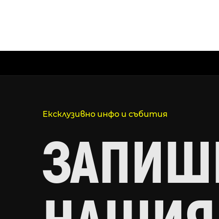
Ексклузивно инфо и събития
ЗАПИШИ