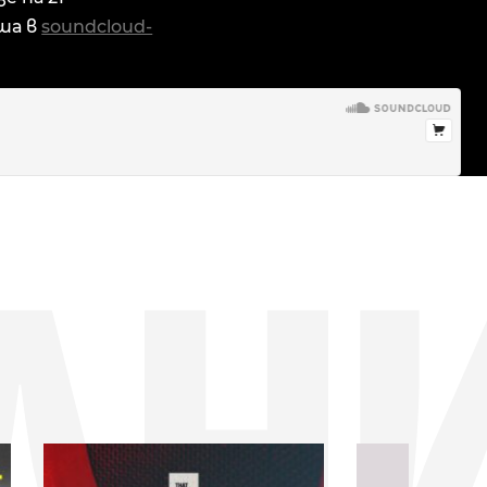
уша в
soundcloud-
ДН