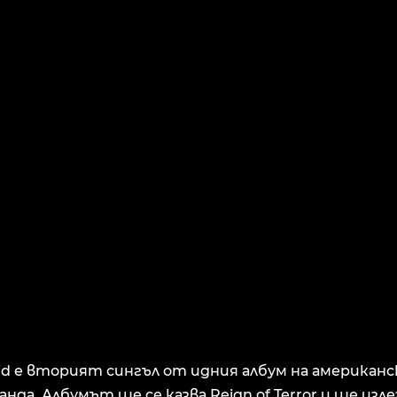
d е вторият сингъл от идния албум на американс
банда. Албумът ще се казва Reign of Terror и ще излез