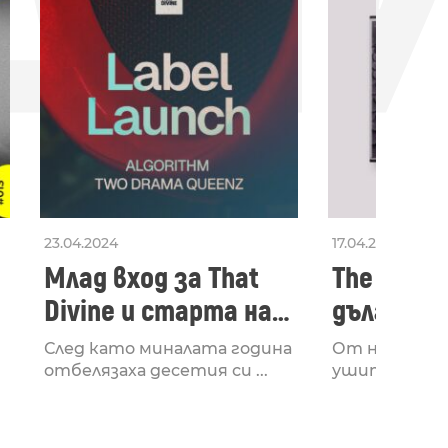
23.04.2024
17.04.2024
Млад вход за That
The Secon
Divine и старта на
дългооча
лейбъла им
втори ал
След като миналата година
От няколко 
излезе з
отбелязаха десетия си ...
ушите и мозъ