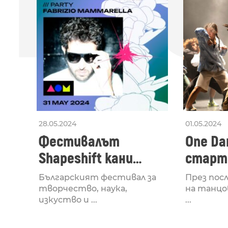
28.05.2024
01.05.2024
Фестивалът
One Dan
Shapeshift кани
старти
Fabrizio Mammarella
Lucid,
Българският фестивал за
През пос
за откриването си
рейв 
творчество, наука,
на танцо
изкуство и ...
...