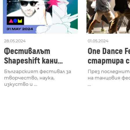
28.05.2024
01.05.2024
Фестивалът
One Dance Fe
Shapeshift кани
стартира с
Fabrizio Mammarella
Lucid, посв
Българският фестивал за
През последнит
за откриването си
рейв култу
творчество, наука,
на танцовия фе
изкуство и ...
...