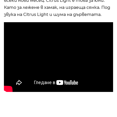
всеки нови месец. Citrus Light е това за юни.
Като за лежене в хамак, на играеща сянка. Под
звука на Citrus Light и шума на дърветата.