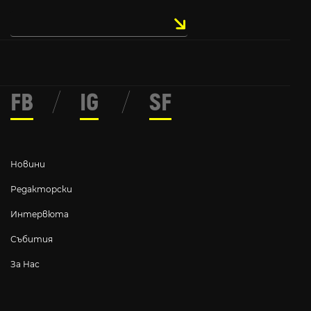
FB
/
IG
/
SF
Новини
Редакторски
Интервюта
Събития
За Нас