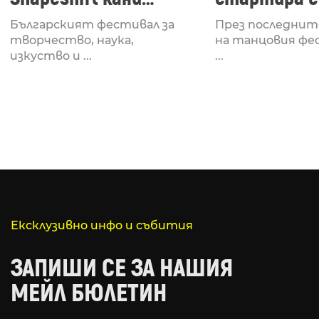
Fabrizio Mammarella
Lucid, посв
Българският фестивал за
През последнит
за откриването си
рейв култу
творчество, наука,
на танцовия фе
изкуство и ...
...
Ексклузивно инфо и събития
ЗАПИШИ СЕ ЗА НАШИЯ
МЕЙЛ БЮЛЕТИН