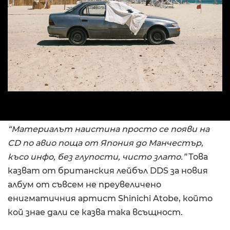
“Материалът наистина просто се появи на
CD по авио поща от Япония до Манчестър,
късо инфо, без глупости, чисто злато.”
Това
казват от британския лейбъл DDS за новия
албум от съвсем не преувеличено
енигматичния артист Shinichi Atobe, който
кой знае дали се казва така всъщност.