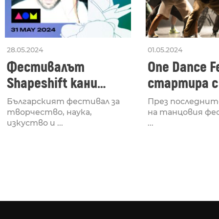
28.05.2024
01.05.2024
Фестивалът
One Dance Fe
Shapeshift кани
стартира с
Fabrizio Mammarella
Lucid, посв
Българският фестивал за
През последнит
за откриването си
рейв култу
творчество, наука,
на танцовия фе
изкуство и ...
...