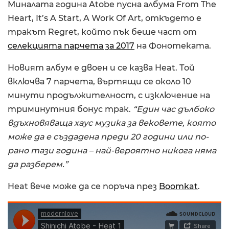
Миналата година Atobe пусна албума From The
Heart, It’s A Start, A Work Of Art, откъдето е
тракът Regret, който пък беше част от
селекцията парчета за 2017
на Фонотеката.
Новият албум е двоен и се казва Heat. Той
включва 7 парчета, въртящи се около 10
минути продължителност, с изключение на
триминутния бонус трак.
“Един час дълбоко
вдъхновяваща хаус музика за вековете, която
може да е създадена преди 20 години или по-
рано тази година – най-вероятно никога няма
да разберем.”
Heat вече може да се поръча през
Boomkat
.