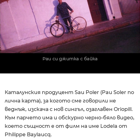
Pau си джитка с байка
Каталунския продуцент Sau Poler (Pau Soler по
лична карта), за когото сме говорили не
веднъж, изскача с нов сингъл, озаглавен Oriopill.
Към парчето има и обскурно черно-бяло видео,
което същност е от филм на име Lodela от
Philippe Baylaucq.