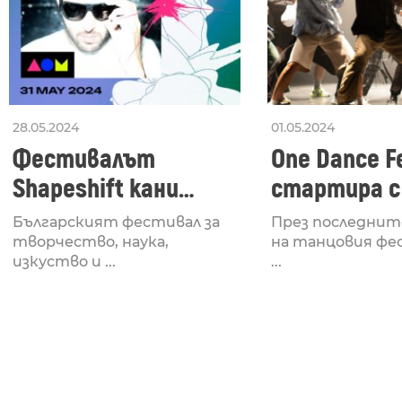
28.05.2024
01.05.2024
Фестивалът
One Dance Fe
Shapeshift кани
стартира с
Fabrizio Mammarella
Lucid, посв
Българският фестивал за
През последнит
за откриването си
рейв култу
творчество, наука,
на танцовия фе
изкуство и ...
...