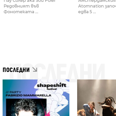
Пау Солер aka Sou Poler
Амстердамския
Редовният във
Atomnation запо
Фонотеката ...
едва 5 ...
ПОСЛЕДНИ
ПОСЛЕДНИ