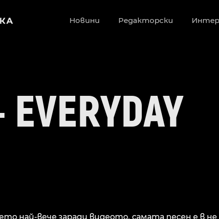
Новини
Редакторски
Инте
– EVERYDAY
ето най-вече заради видеото. самата песен е в не