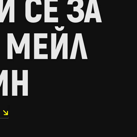
 СЕ ЗА
 МЕЙЛ
ИН