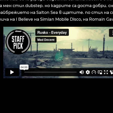
а мен стил dubstep. но кадрите са доста добри. сн
райбрежието на Salton Sea в щатите. по стил на 
ича на I Believe на Simian Mobile Disco, на Romain Gav