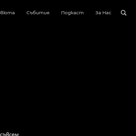
рвюта
Събития
Подкаст
За Нас
 съвсем