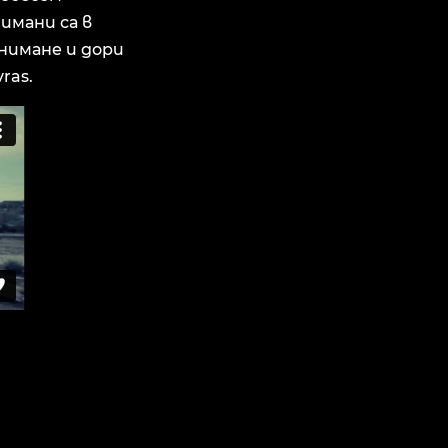
имани са в
снимане и дори
ras.