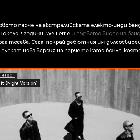
ървото парче на австралийската електо-инди бан
 около 3 години. We Left е и
първото видео на бан
лога тогава. Сега, покрай дебютния им дългосвирещ
ускат нова версия на парчето като бонус, която 