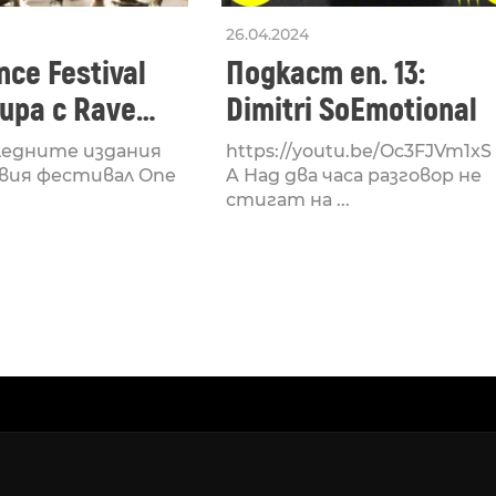
26.04.2024
ce Festival
Подкаст еп. 13:
ра с Rave
Dimitri SoEmotional
 посветен на
ледните издания
https://youtu.be/Oc3FJVm1xS
културата
вия фестивал One
A Над два часа разговор не
стигат на ...