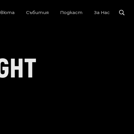
рвюта
Събития
Подкаст
За Нас
IGHT