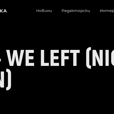
Новини
Редакторски
Инте
 WE LEFT (N
N)