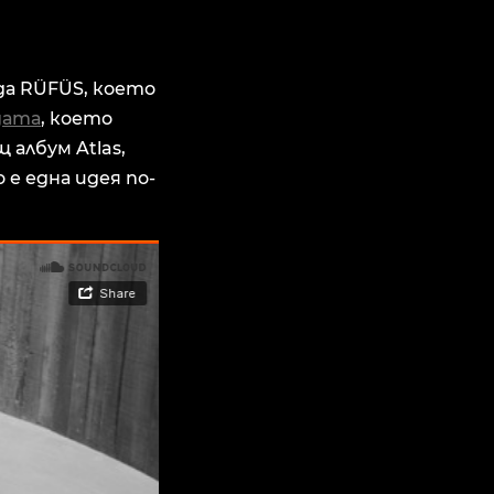
да RÜFÜS, което
дата
, което
 албум Atlas,
е една идея по-