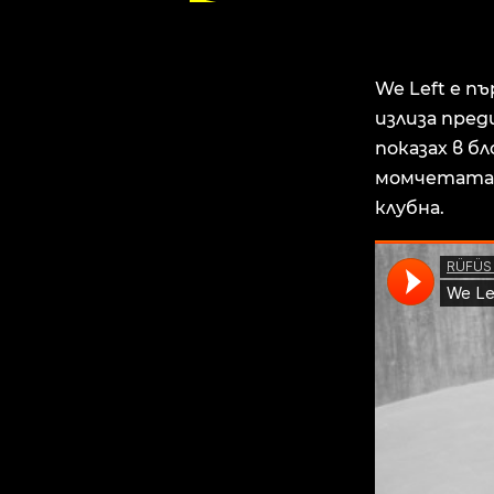
We Left е п
излиза преди
показах в б
момчетата п
клубна.