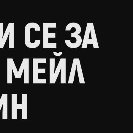
 СЕ ЗА
 МЕЙЛ
ИН