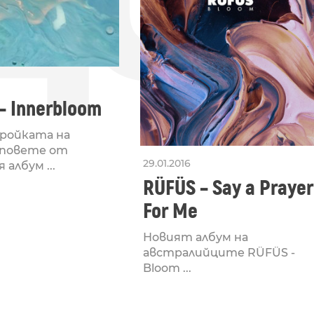
– Innerbloom
бройката на
иповете от
29.01.2016
 албум ...
RÜFÜS – Say a Prayer
For Me
Новият албум на
австралийците RÜFÜS -
Bloom ...