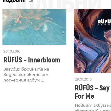
ПОДОБНИ
ПОДОБНИ
28.10.2016
RÜFÜS – Innerbloom
Загубих бройката на
видеоклиповете от
29.01.2016
последния албум ...
RÜFÜS – Say 
For Me
Новият албум н
австралийците 