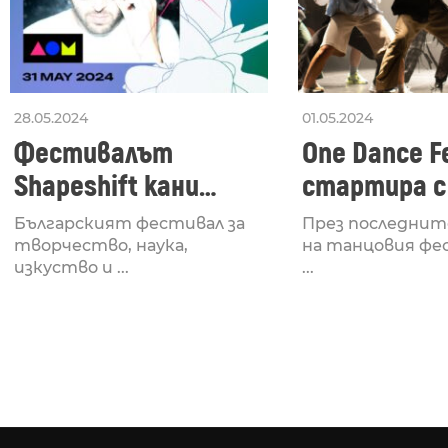
28.05.2024
01.05.2024
Фестивалът
One Dance Fe
Shapeshift кани
стартира с
Fabrizio Mammarella
Lucid, посв
Българският фестивал за
През последнит
за откриването си
рейв култу
творчество, наука,
на танцовия фе
изкуство и ...
...