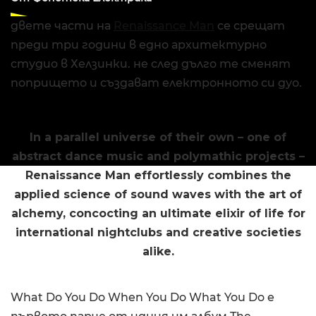
двете части на
Renaissance Man
се срещат
преди три години в едно архитектурно
студио в Хелзинки. не след дълго те сменят
попрището и създават електронното си дуо.
In a parallel universe of their own – one of
abstract dance music and polymathic projects –
Renaissance Man effortlessly combines the
applied science of sound waves with the art of
alchemy, concocting an ultimate elixir of life for
international nightclubs and creative societies
alike.
What Do You Do When You Do What You Do е