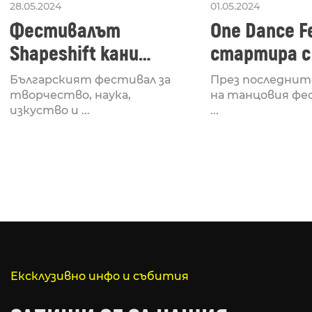
28.05.2024
01.05.2024
Фестивалът
One Dance Fe
Shapeshift кани
стартира с
Fabrizio Mammarella
Lucid, посв
Българският фестивал за
През последнит
за откриването си
рейв култу
творчество, наука,
на танцовия фе
изкуство и ...
...
Ексклузивно инфо и събития