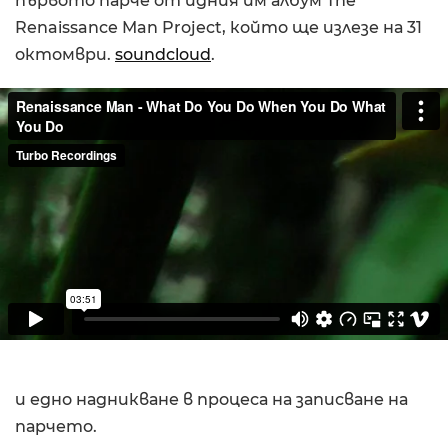
първото парче от идния им албум The
Renaissance Man Project, който ще излезе на 31
октомври.
soundcloud
.
и едно надникване в процеса на записване на
парчето.