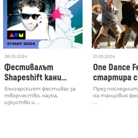
28.05.2024
01.05.2024
Фестивалът
One Dance Fe
Shapeshift кани
стартира с
Fabrizio Mammarella
Lucid, посв
Българският фестивал за
През последнит
за откриването си
рейв култу
творчество, наука,
на танцовия фе
изкуство и ...
...