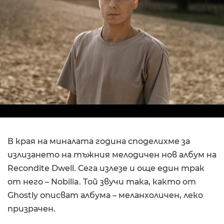
В края на миналата година споделихме за
излизането на тъжния мелодичен нов албум на
Recondite Dwell. Сега излезе и още един трак
от него – Nobilia. Той звучи така, както от
Ghostly описват албума – меланхоличен, леко
призрачен.